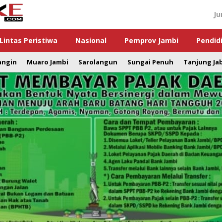
Ju
Lintas Peristiwa
Nasional
Pemprov Jambi
Pendid
angin
Muaro Jambi
Sarolangun
Sungai Penuh
Tanjung Ja