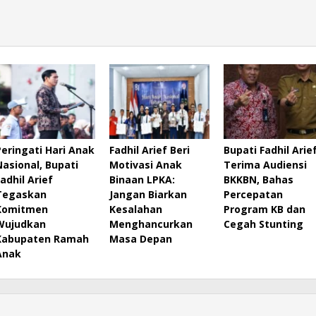
Peringati Hari Anak
Fadhil Arief Beri
Bupati Fadhil Arie
Nasional, Bupati
Motivasi Anak
Terima Audiensi
Fadhil Arief
Binaan LPKA:
BKKBN, Bahas
Tegaskan
Jangan Biarkan
Percepatan
Komitmen
Kesalahan
Program KB dan
Wujudkan
Menghancurkan
Cegah Stunting
Kabupaten Ramah
Masa Depan
Anak