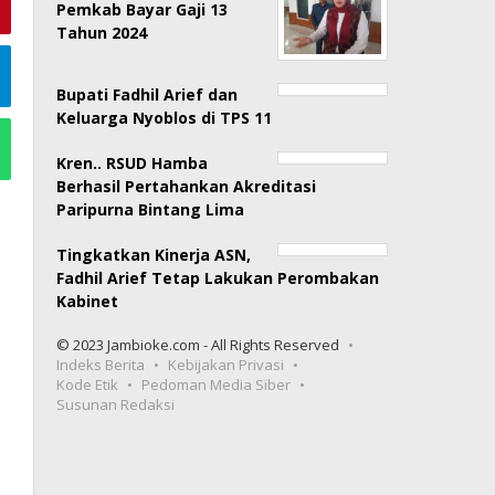
Pemkab Bayar Gaji 13
Tahun 2024
Bupati Fadhil Arief dan
Keluarga Nyoblos di TPS 11
Kren.. RSUD Hamba
Berhasil Pertahankan Akreditasi
Paripurna Bintang Lima
Tingkatkan Kinerja ASN,
Fadhil Arief Tetap Lakukan Perombakan
Kabinet
© 2023 Jambioke.com - All Rights Reserved
Indeks Berita
Kebijakan Privasi
Kode Etik
Pedoman Media Siber
Susunan Redaksi