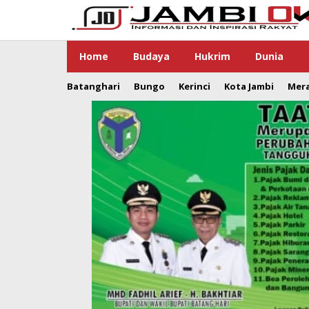
Lewati
ke
konten
Home
Budaya
Hukrim
Dunia
Batanghari
Bungo
Kerinci
Kota Jambi
Mer