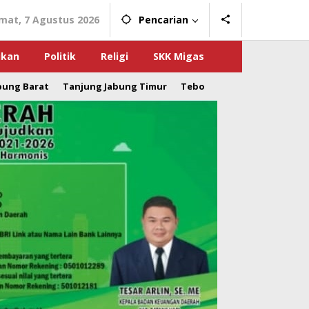
mat, 7 Agustus 2026
Pencarian
ikan
Politik
Religi
SKK Migas
bung Barat
Tanjung Jabung Timur
Tebo