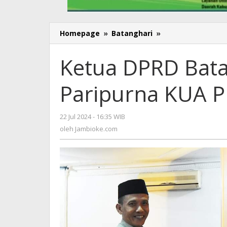
Homepage
»
Batanghari
»
Ketua
DPRD
Batanghari
Ketua DPRD Bata
Pimpin
Rapat
Paripurna KUA P
Paripurna
KUA
PPAS
22 Jul 2024 - 16:35 WIB
oleh
TA
Jambioke.com
oleh
Jambioke.com
2025