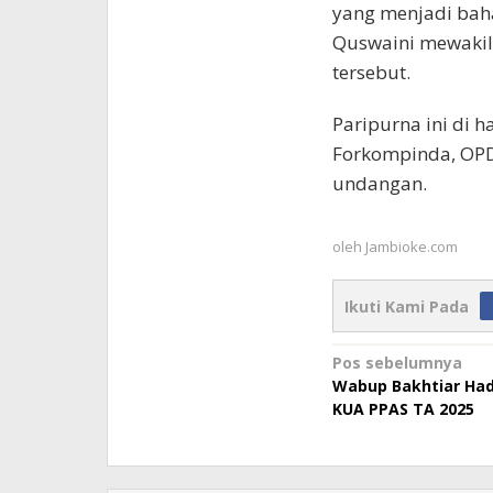
yang menjadi bah
Quswaini mewakil
tersebut.
Paripurna ini di h
Forkompinda, OPD,
undangan.
oleh
Jambioke.com
Ikuti Kami Pada
Navigasi
Pos sebelumnya
Wabup Bakhtiar Hadi
pos
KUA PPAS TA 2025