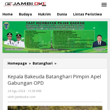
Lewati
ke
konten
Home
Budaya
Hukrim
Dunia
Lintas Peristiwa
N
Homepage
»
Batanghari
»
Kepala
Bakeuda
Batanghari
Kepala Bakeuda Batanghari Pimpin Apel
Pimpin
Gabungan OPD
Apel
Gabungan
24 Agu 2024 - 13:38 WIB
oleh
OPD
Jambioke.com
oleh
Jambioke.com