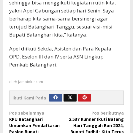
sehingga bisa menggikuti kegiatan rutin kita,
yakni Apel Gabungan setiap hari Senin. Saya
berharap kita sama-sama bersinergi agar
terujud Batanghari Tanggu, sesuai visi-misi
Bupati Batanghari kita,” katanya.
Apel diikuti Sekda, Asisten dan Para Kepala
OPD, Eselon III dan IV serta ASN Lingkup
Pemkab Batanghari.
oleh
Jambioke.com
Ikuti Kami Pada
Navigasi
Pos sebelumnya
Pos berikutnya
KPU Batanghari
2.537 Runner Ikuti Batang
pos
Umumkan Pendaftaran
Hari Tangguh Run 2024,
Paslon Bupati
Bupati Fadhil : Kita Terus