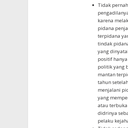
Tidak pernah
pengadilany
karena mela
pidana penjar
terpidana ya
tindak pidan
yang dinyata
positif han
politik yang
mantan terpi
tahun setela
menjalani pi
yang mempero
atau terbuka
didrinya seb
pelaku kejah