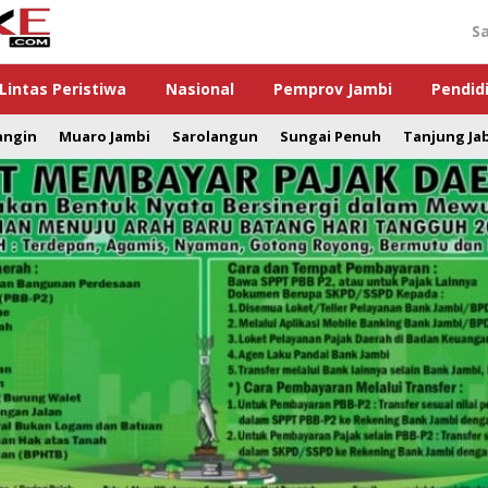
S
Lintas Peristiwa
Nasional
Pemprov Jambi
Pendid
angin
Muaro Jambi
Sarolangun
Sungai Penuh
Tanjung Ja