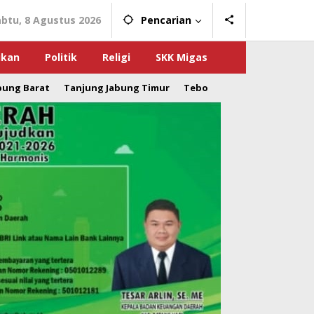
abtu, 8 Agustus 2026
Pencarian
ikan
Politik
Religi
SKK Migas
bung Barat
Tanjung Jabung Timur
Tebo