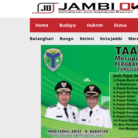
Lewati
ke
konten
Home
Budaya
Hukrim
Dunia
Batanghari
Bungo
Kerinci
Kota Jambi
Mer