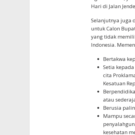
Hari di Jalan Jen
Selanjutnya juga 
untuk Calon Bupa
yang tidak memili
Indonesia. Memenu
Bertakwa ke
Setia kepada
cita Proklam
Kesatuan Rep
Berpendidika
atau sederaja
Berusia pali
Mampu secara
penyalahguna
kesehatan me