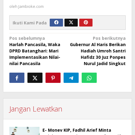
oleh
Jambioke.com
Ikuti Kami Pada
Navigasi
Pos sebelumnya
Pos berikutnya
Harlah Pancasila, Waka
Gubernur Al Haris Berikan
pos
DPRD Batanghari: Mari
Hadiah Umroh Santri
Implementasikan Nilai-
Hafidz 30 Juz Ponpes
nilai Pancasila
Nurul Jadid Singkut
Jangan Lewatkan
E- Monev KIP, Fadhil Arief Minta