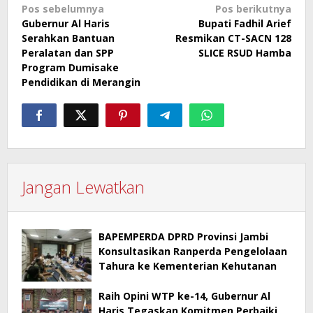
Navigasi
Pos sebelumnya
Pos berikutnya
Gubernur Al Haris
Bupati Fadhil Arief
pos
Serahkan Bantuan
Resmikan CT-SACN 128
Peralatan dan SPP
SLICE RSUD Hamba
Program Dumisake
Pendidikan di Merangin
Jangan Lewatkan
BAPEMPERDA DPRD Provinsi Jambi
Konsultasikan Ranperda Pengelolaan
Tahura ke Kementerian Kehutanan
Raih Opini WTP ke-14, Gubernur Al
Haris Tegaskan Komitmen Perbaiki