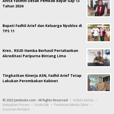
Anita Yasmin Desak Pemkab Bayar Gaji 13
Tahun 2024
Bupati Fadhil Arief dan Keluarga Nyoblos di
TPS 11
Kren.. RSUD Hamba Berhasil Pertahankan
Akreditasi Paripurna Bintang Lima
Tingkatkan Kinerja ASN, Fadhil Arief Tetap
Lakukan Perombakan Kabinet
© 2023 Jambioke.com - All Rights Reserved
Indeks Berita
Kebijakan Privasi
Kode Etik
Pedoman Media Siber
Susunan Redaksi