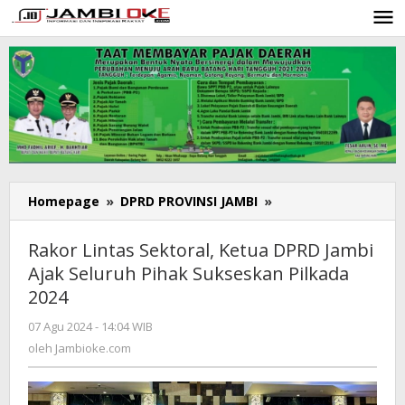
Lewati
ke
konten
Homepage
»
DPRD PROVINSI JAMBI
»
Rakor
Lintas
Sektoral,
Rakor Lintas Sektoral, Ketua DPRD Jambi
Ketua
Ajak Seluruh Pihak Sukseskan Pilkada
DPRD
2024
Jambi
Ajak
07 Agu 2024 - 14:04 WIB
oleh
Seluruh
Jambioke.com
oleh
Jambioke.com
Pihak
Sukseskan
Pilkada