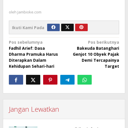
oleh
Jambioke.com
Ikuti Kami Pada
Navigasi
Pos sebelumnya
Pos berikutnya
Fadhil Arief: Dasa
Bakeuda Batanghari
pos
Dharma Pramuka Harus
Genjot 10 Obyek Pajak
Diterapkan Dalam
Demi Tercapainya
Kehidupan Sehari-hari
Target
Jangan Lewatkan