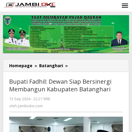
Lewati
ke
konten
Homepage
»
Batanghari
»
Bupati
Fadhil:
Dewan
Bupati Fadhil: Dewan Siap Bersinergi
Siap
Membangun Kabupaten Batanghari
Bersinergi
Membangun
13 Sep 2024 - 22:21 WIB
oleh
Kabupaten
Jambioke.com
oleh
Jambioke.com
Batanghari