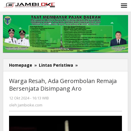
Lewati
ke
konten
Homepage
»
Lintas Peristiwa
»
Warga
Resah,
Ada
Warga Resah, Ada Gerombolan Remaja
Gerombolan
Bersenjata Disimpang Aro
Remaja
Bersenjata
12 Okt 2024 - 16:13 WIB
oleh
Disimpang
Jambioke.com
oleh
Jambioke.com
Aro