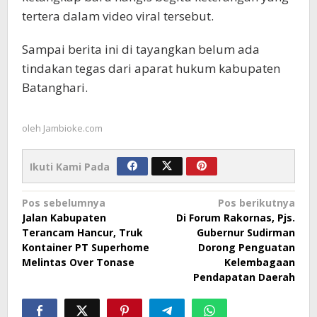
tertera dalam video viral tersebut.
Sampai berita ini di tayangkan belum ada
tindakan tegas dari aparat hukum kabupaten
Batanghari.
oleh
Jambioke.com
Ikuti Kami Pada
Navigasi
Pos sebelumnya
Pos berikutnya
Jalan Kabupaten
Di Forum Rakornas, Pjs.
pos
Terancam Hancur, Truk
Gubernur Sudirman
Kontainer PT Superhome
Dorong Penguatan
Melintas Over Tonase
Kelembagaan
Pendapatan Daerah