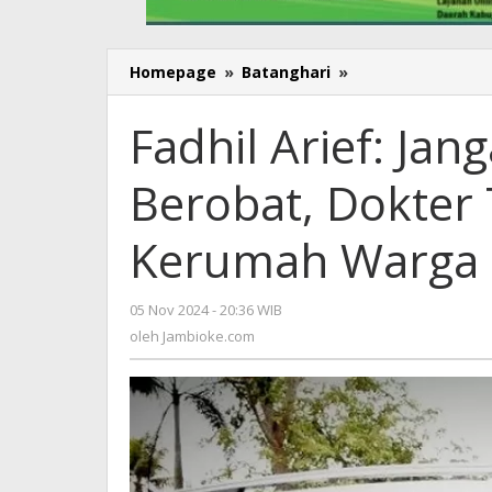
Homepage
»
Batanghari
»
Fadhil
Arief:
Jangan
Fadhil Arief: Ja
Sampai
Tidak
Berobat, Dokter
Berobat,
Dokter
Tangguh
Kerumah Warga
Siap
Datang
Kerumah
05 Nov 2024 - 20:36 WIB
oleh
Warga
Jambioke.com
oleh
Jambioke.com