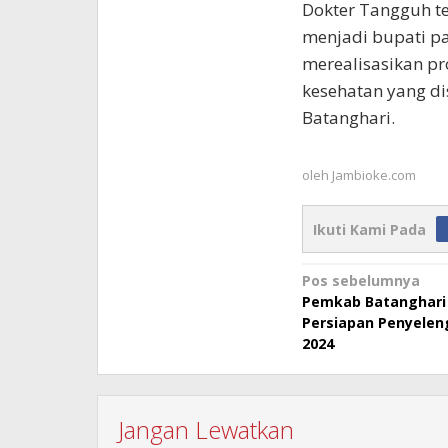
Dokter Tangguh te
menjadi bupati pa
merealisasikan pr
kesehatan yang di
Batanghari.
oleh
Jambioke.com
Ikuti Kami Pada
Navigasi
Pos sebelumnya
Pemkab Batanghari 
pos
Persiapan Penyelen
2024
Jangan Lewatkan