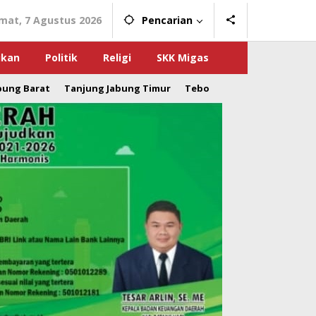
mat, 7 Agustus 2026
Pencarian
ikan
Politik
Religi
SKK Migas
bung Barat
Tanjung Jabung Timur
Tebo