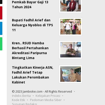
Pemkab Bayar Gaji 13
Tahun 2024
Bupati Fadhil Arief dan
Keluarga Nyoblos di TPS
11
Kren.. RSUD Hamba
Berhasil Pertahankan
Akreditasi Paripurna
Bintang Lima
Tingkatkan Kinerja ASN,
Fadhil Arief Tetap
Lakukan Perombakan
Kabinet
© 2023 Jambioke.com - All Rights Reserved
Indeks Berita
Kebijakan Privasi
Kode Etik
Pedoman Media Siber
Susunan Redaksi