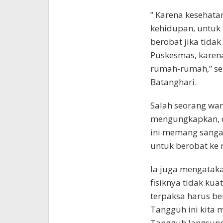
” Karena kesehatan
kehidupan, untuk i
berobat jika tid
Puskesmas, karen
rumah-rumah,” seb
Batanghari.
Salah seorang wa
mengungkapkan, 
ini memang sang
untuk berobat ke
Ia juga mengataka
fisiknya tidak ku
terpaksa harus be
Tangguh ini kita m
Tangguh langsung