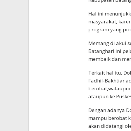
Hal ini menunjukk
masyarakat, karen
program yang prio
Memang di akui s
Batanghari ini p
membaik dan men
Terkait hal itu, 
Fadhil-Bakhtiar 
berobat,walaupun 
ataupun ke Puske
Dengan adanya Do
mampu berobat ke
akan didatangi ol