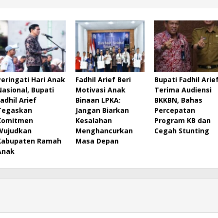
Peringati Hari Anak
Fadhil Arief Beri
Bupati Fadhil Arie
Nasional, Bupati
Motivasi Anak
Terima Audiensi
Fadhil Arief
Binaan LPKA:
BKKBN, Bahas
Tegaskan
Jangan Biarkan
Percepatan
Komitmen
Kesalahan
Program KB dan
Wujudkan
Menghancurkan
Cegah Stunting
Kabupaten Ramah
Masa Depan
Anak