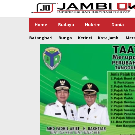
Lewati
ke
konten
Home
Budaya
Hukrim
Dunia
Batanghari
Bungo
Kerinci
Kota Jambi
Mer