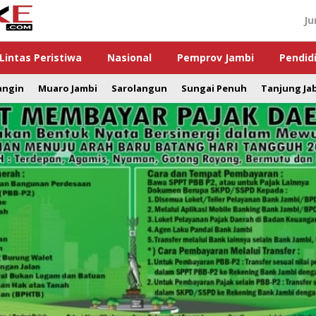
Ju
Lintas Peristiwa
Nasional
Pemprov Jambi
Pendid
angin
Muaro Jambi
Sarolangun
Sungai Penuh
Tanjung Ja