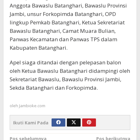
Anggota Bawaslu Batanghari, Bawaslu Provinsi
Jambi, unsur Forkopimda Batanghari, OPD
lingkup Pemkab Batanghari, Ketua Sekretariat
Bawaslu Batanghari, Camat Muara Bulian,
Panwas Kecamatan dan Panwas TPS dalam
Kabupaten Batanghari.
Apel siaga ditandai dengan pelepasan balon
oleh Ketua Bawaslu Batanghari didampingi oleh
Sekretariat Bawaslu, Bawaslu Provinsi Jambi,
Sekda Batanghari dan Forkopimda.
oleh
Jambioke.com
Ikuti Kami Pada
Navigasi
Pos sebelumnya
Pos berikutnya