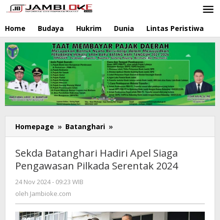
Lewati
ke
konten
Home
Budaya
Hukrim
Dunia
Lintas Peristiwa
N
Homepage
»
Batanghari
»
Sekda
Batanghari
Hadiri
Sekda Batanghari Hadiri Apel Siaga
Apel
Pengawasan Pilkada Serentak 2024
Siaga
Pengawasan
24 Nov 2024 - 09:23 WIB
oleh
Pilkada
Jambioke.com
oleh
Jambioke.com
Serentak
2024