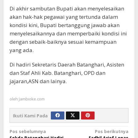
Di akhir sambutan Bupati akan menyelesaikan
akan hak-hak pegawai yang tertunda dalam
kondisi kini, Bupati bertanggung jawab akan
menyelesaikannya dan memperbaiki kondisi ini
dengan sebaik-baiknya sesuai kemampuan
yang ada.
Di hadiri Sekretaris Daerah Batanghari, Asisten
dan Staf Ahli Kab. Batanghari, OPD dan
jajaran,ASN dan lainya.
oleh
Jambioke.com
Ikuti Kami Pada
Navigasi
Pos sebelumnya
Pos berikutnya
Sekda Batanghari Hadiri
Fadhil Arief Lepas