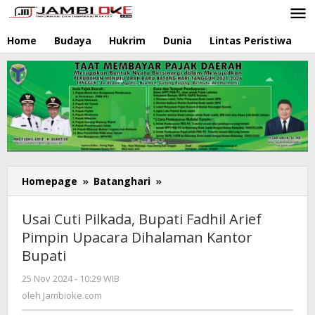
Lewati
ke
konten
Home
Budaya
Hukrim
Dunia
Lintas Peristiwa
N
Homepage
»
Batanghari
»
Usai
Cuti
Pilkada,
Usai Cuti Pilkada, Bupati Fadhil Arief
Bupati
Pimpin Upacara Dihalaman Kantor
Fadhil
Bupati
Arief
Pimpin
25 Nov 2024 - 10:29 WIB
oleh
Upacara
Jambioke.com
oleh
Jambioke.com
Dihalaman
Kantor