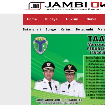
Lewati
ke
konten
Home
Budaya
Hukrim
Dunia
Batanghari
Bungo
Kerinci
Kota Jambi
Mer