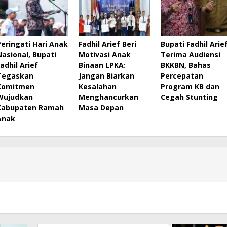
Peringati Hari Anak
Fadhil Arief Beri
Bupati Fadhil Arie
Nasional, Bupati
Motivasi Anak
Terima Audiensi
Fadhil Arief
Binaan LPKA:
BKKBN, Bahas
Tegaskan
Jangan Biarkan
Percepatan
Komitmen
Kesalahan
Program KB dan
Wujudkan
Menghancurkan
Cegah Stunting
Kabupaten Ramah
Masa Depan
Anak