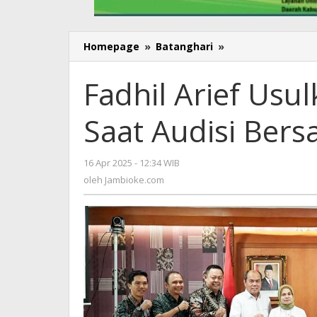
Homepage
»
Batanghari
»
Fadhil
Arief
Usulkan
Fadhil Arief Usu
Sekolah
Rakyat
Saat Audisi Bers
Saat
Audisi
Bersama
16 Apr 2025 - 12:34 WIB
oleh
Menteri
Jambioke.com
oleh
Jambioke.com
Sosial
RI