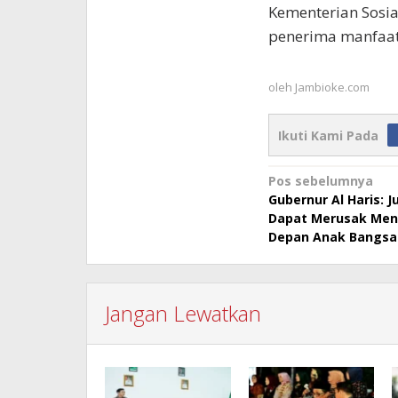
Kementerian Sosia
penerima manfaat
oleh
Jambioke.com
Ikuti Kami Pada
Navigasi
Pos sebelumnya
Gubernur Al Haris: J
pos
Dapat Merusak Men
Depan Anak Bangsa
Jangan Lewatkan