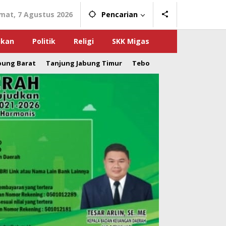
mat, 7 Agustus 2026
Pencarian
ikan
Politik
Religi
SKK Migas
bung Barat
Tanjung Jabung Timur
Tebo