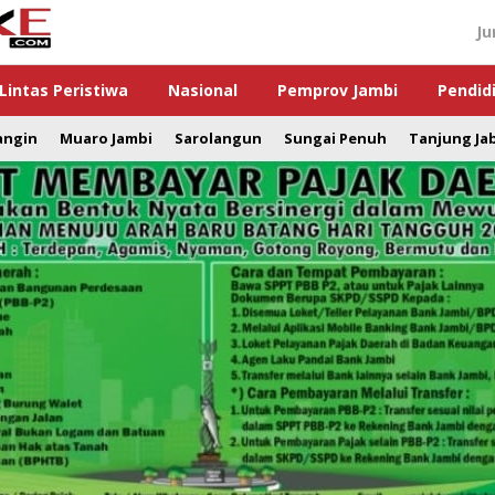
Ju
Lintas Peristiwa
Nasional
Pemprov Jambi
Pendid
angin
Muaro Jambi
Sarolangun
Sungai Penuh
Tanjung Ja