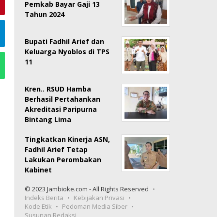
Pemkab Bayar Gaji 13
Tahun 2024
Bupati Fadhil Arief dan
Keluarga Nyoblos di TPS
11
Kren.. RSUD Hamba
Berhasil Pertahankan
Akreditasi Paripurna
Bintang Lima
Tingkatkan Kinerja ASN,
Fadhil Arief Tetap
Lakukan Perombakan
Kabinet
© 2023 Jambioke.com - All Rights Reserved
Indeks Berita
Kebijakan Privasi
Kode Etik
Pedoman Media Siber
Susunan Redaksi