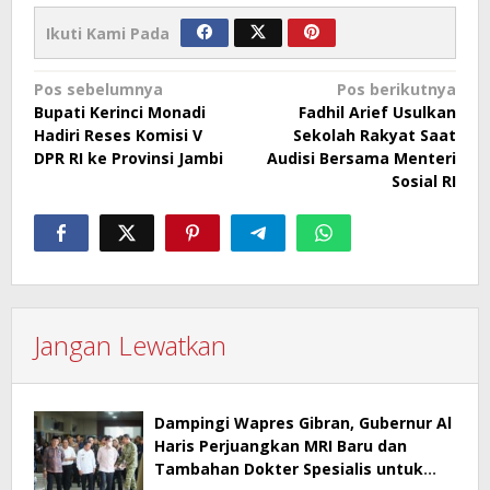
Ikuti Kami Pada
Navigasi
Pos sebelumnya
Pos berikutnya
Bupati Kerinci Monadi
Fadhil Arief Usulkan
pos
Hadiri Reses Komisi V
Sekolah Rakyat Saat
DPR RI ke Provinsi Jambi
Audisi Bersama Menteri
Sosial RI
Jangan Lewatkan
Dampingi Wapres Gibran, Gubernur Al
Haris Perjuangkan MRI Baru dan
Tambahan Dokter Spesialis untuk