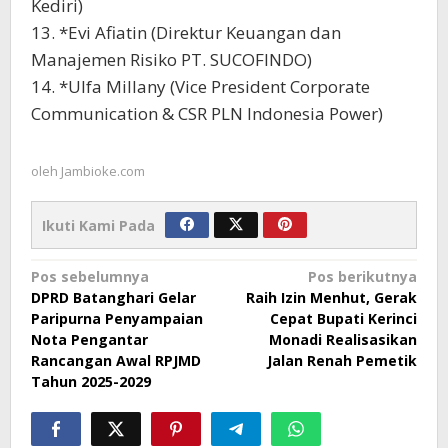
Kediri)
13. *Evi Afiatin (Direktur Keuangan dan
Manajemen Risiko PT. SUCOFINDO)
14. *Ulfa Millany (Vice President Corporate
Communication & CSR PLN Indonesia Power)
oleh
Jambioke.com
Ikuti Kami Pada
Navigasi
Pos sebelumnya
Pos berikutnya
DPRD Batanghari Gelar
Raih Izin Menhut, Gerak
pos
Paripurna Penyampaian
Cepat Bupati Kerinci
Nota Pengantar
Monadi Realisasikan
Rancangan Awal RPJMD
Jalan Renah Pemetik
Tahun 2025-2029