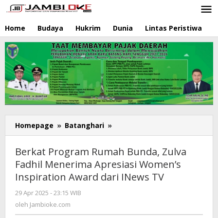
Lewati
ke
konten
Home
Budaya
Hukrim
Dunia
Lintas Peristiwa
N
Homepage
»
Batanghari
»
Berkat
Program
Rumah
Berkat Program Rumah Bunda, Zulva
Bunda,
Fadhil Menerima Apresiasi Women’s
Zulva
Inspiration Award dari INews TV
Fadhil
Menerima
29 Apr 2025 - 23:15 WIB
oleh
Apresiasi
Jambioke.com
oleh
Jambioke.com
Women's
Inspiration