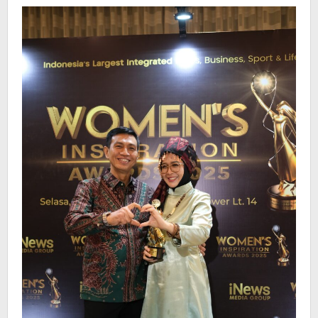
Award
dari
INews
TV