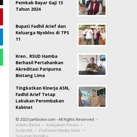
Pemkab Bayar Gaji 13
Tahun 2024
Bupati Fadhil Arief dan
Keluarga Nyoblos di TPS
11
Kren.. RSUD Hamba
Berhasil Pertahankan
Akreditasi Paripurna
Bintang Lima
Tingkatkan Kinerja ASN,
Fadhil Arief Tetap
Lakukan Perombakan
Kabinet
© 2023 Jambioke.com - All Rights Reserved
Indeks Berita
Kebijakan Privasi
Kode Etik
Pedoman Media Siber
Susunan Redaksi