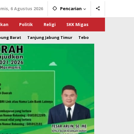
mis, 6 Agustus 2026
Pencarian
ikan
Politik
Religi
SKK Migas
bung Barat
Tanjung Jabung Timur
Tebo