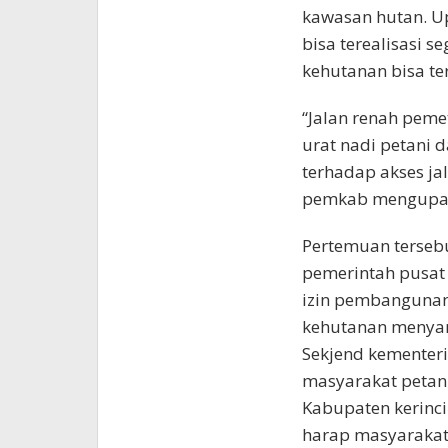
kawasan hutan. U
bisa terealisasi s
kehutanan bisa ter
“Jalan renah peme
urat nadi petani 
terhadap akses ja
pemkab mengupayak
Pertemuan tersebu
pemerintah pusat
izin pembangunan
kehutanan menyam
Sekjend kementer
masyarakat petani
Kabupaten kerinc
harap masyarakat