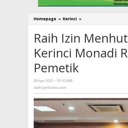
Homepage
»
Kerinci
»
Raih
Izin
Menhut,
Raih Izin Menhut
Gerak
Cepat
Kerinci Monadi R
Bupati
Kerinci
Monadi
Pemetik
Realisasikan
Jalan
Renah
30 Apr 2025 - 10:10 WIB
oleh
Pemetik
Jambioke.com
oleh
Jambioke.com