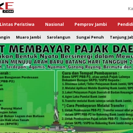
Ka
Lintas Peristiwa
Nasional
Pemprov Jambi
Pendid
angin
Muaro Jambi
Sarolangun
Sungai Penuh
Tanjung Ja