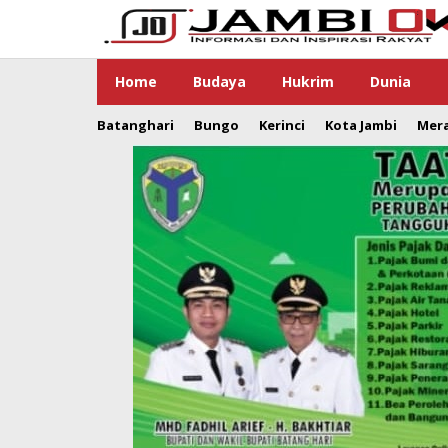
Lewati
ke
konten
Home
Budaya
Hukrim
Dunia
Batanghari
Bungo
Kerinci
Kota Jambi
Mer