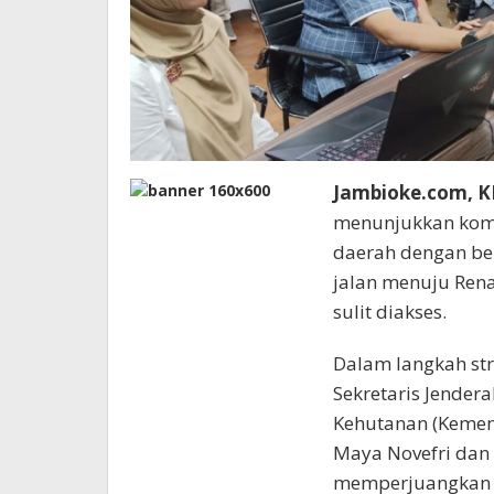
Jambioke.com, K
menunjukkan kom
daerah dengan be
jalan menuju Rena
sulit diakses.
Dalam langkah st
Sekretaris Jender
Kehutanan (Kemenh
Maya Novefri dan 
memperjuangkan i