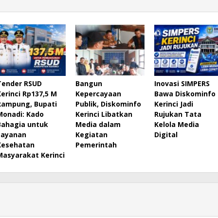
Tender RSUD
Bangun
Inovasi SIMPERS
Kerinci Rp137,5 M
Kepercayaan
Bawa Diskominfo
Rampung, Bupati
Publik, Diskominfo
Kerinci Jadi
Monadi: Kado
Kerinci Libatkan
Rujukan Tata
Bahagia untuk
Media dalam
Kelola Media
Layanan
Kegiatan
Digital
Kesehatan
Pemerintah
Masyarakat Kerinci