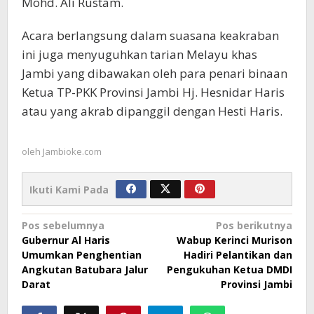
Mohd. Ali Rustam.
Acara berlangsung dalam suasana keakraban
ini juga menyuguhkan tarian Melayu khas
Jambi yang dibawakan oleh para penari binaan
Ketua TP-PKK Provinsi Jambi Hj. Hesnidar Haris
atau yang akrab dipanggil dengan Hesti Haris.
oleh
Jambioke.com
Ikuti Kami Pada
Navigasi
Pos sebelumnya
Pos berikutnya
Gubernur Al Haris
Wabup Kerinci Murison
pos
Umumkan Penghentian
Hadiri Pelantikan dan
Angkutan Batubara Jalur
Pengukuhan Ketua DMDI
Darat
Provinsi Jambi