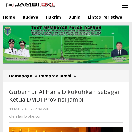
Lewati
ke
konten
Home
Budaya
Hukrim
Dunia
Lintas Peristiwa
N
Homepage
»
Pemprov Jambi
»
Gubernur
Al
Haris
Gubernur Al Haris Dikukuhkan Sebagai
Dikukuhkan
Ketua DMDI Provinsi Jambi
Sebagai
Ketua
11 Mei 2025 - 22:09 WIB
oleh
DMDI
Jambioke.com
oleh
Jambioke.com
Provinsi
Jambi