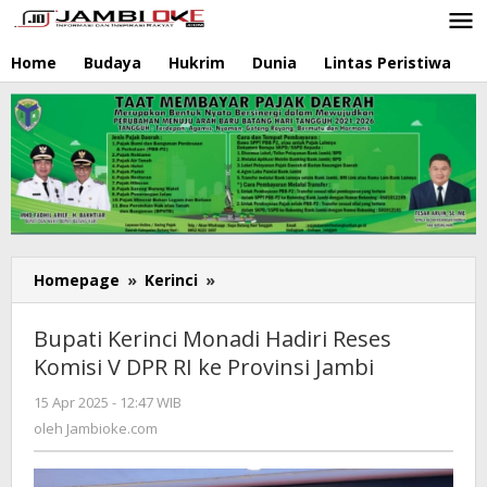
Lewati
ke
konten
Home
Budaya
Hukrim
Dunia
Lintas Peristiwa
N
Homepage
»
Kerinci
»
Bupati
Kerinci
Monadi
Bupati Kerinci Monadi Hadiri Reses
Hadiri
Komisi V DPR RI ke Provinsi Jambi
Reses
Komisi
15 Apr 2025 - 12:47 WIB
oleh
V
Jambioke.com
oleh
Jambioke.com
DPR
RI
ke