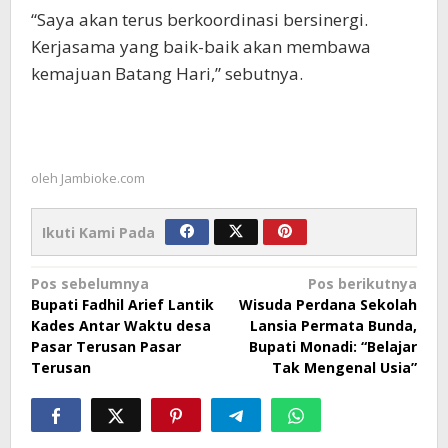
“Saya akan terus berkoordinasi bersinergi.
Kerjasama yang baik-baik akan membawa
kemajuan Batang Hari,” sebutnya.
oleh
Jambioke.com
Ikuti Kami Pada
Navigasi
Pos sebelumnya
Pos berikutnya
Bupati Fadhil Arief Lantik
Wisuda Perdana Sekolah
pos
Kades Antar Waktu desa
Lansia Permata Bunda,
Pasar Terusan Pasar
Bupati Monadi: “Belajar
Terusan
Tak Mengenal Usia”