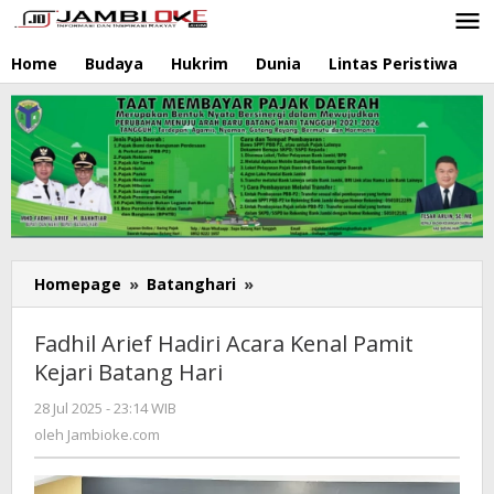
Lewati
ke
konten
Home
Budaya
Hukrim
Dunia
Lintas Peristiwa
N
Homepage
»
Batanghari
»
Fadhil
Arief
Hadiri
Fadhil Arief Hadiri Acara Kenal Pamit
Acara
Kejari Batang Hari
Kenal
Pamit
28 Jul 2025 - 23:14 WIB
oleh
Kejari
Jambioke.com
oleh
Jambioke.com
Batang
Hari