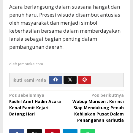
Acara berlangsung dalam suasana hangat dan
penuh haru. Prosesi wisuda disambut antusias
oleh masyarakat dan menjadi simbol
keberhasilan bersama dalam memberdayakan
lansia sebagai bagian penting dalam
pembangunan daerah.
oleh
Jambioke.com
Ikuti Kami Pada
Navigasi
Pos sebelumnya
Pos berikutnya
Fadhil Arief Hadiri Acara
Wabup Murison : Kerinci
pos
Kenal Pamit Kejari
Siap Mendukung Penuh
Batang Hari
Kebijakan Pusat Dalam
Penanganan Karhutla