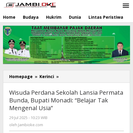
Lewati
ke
konten
Home
Budaya
Hukrim
Dunia
Lintas Peristiwa
N
Homepage
»
Kerinci
»
Wisuda
Perdana
Sekolah
Wisuda Perdana Sekolah Lansia Permata
Lansia
Bunda, Bupati Monadi: “Belajar Tak
Permata
Mengenal Usia”
Bunda,
Bupati
29 Jul 2025 - 10:23 WIB
oleh
Monadi:
Jambioke.com
oleh
Jambioke.com
"Belajar
Tak