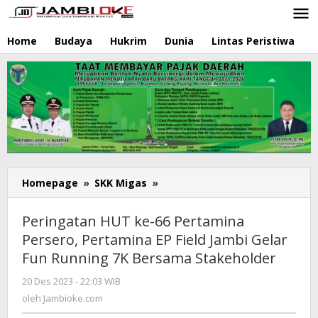
Lewati
ke
konten
Home
Budaya
Hukrim
Dunia
Lintas Peristiwa
N
Homepage
»
SKK Migas
»
Peringatan
HUT
ke-
Peringatan HUT ke-66 Pertamina
66
Persero, Pertamina EP Field Jambi Gelar
Pertamina
Fun Running 7K Bersama Stakeholder
Persero,
Pertamina
20 Des 2023 - 22:03 WIB
oleh
EP
Jambioke.com
oleh
Jambioke.com
Field
Jambi