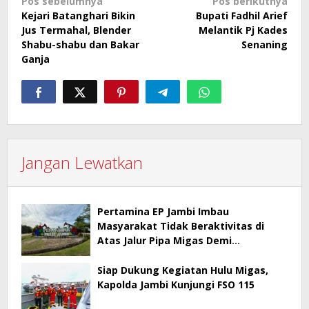
Navigasi
Pos sebelumnya
Pos berikutnya
Kejari Batanghari Bikin
Bupati Fadhil Arief
pos
Jus Termahal, Blender
Melantik Pj Kades
Shabu-shabu dan Bakar
Senaning
Ganja
Jangan Lewatkan
Pertamina EP Jambi Imbau
Masyarakat Tidak Beraktivitas di
Atas Jalur Pipa Migas Demi
Keselamatan Bersama
Siap Dukung Kegiatan Hulu Migas,
Kapolda Jambi Kunjungi FSO 115