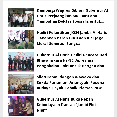
Dampingi Wapres Gibran, Gubernur Al
Haris Perjuangkan MRI Baru dan
Tambahan Dokter Spesialis untuk
RSUD Raden Mattaher
Hadiri Pelantikan JKSN Jambi, Al Haris
Tekankan Peran Guru dan Kiai Jaga
Moral Generasi Bangsa
Gubernur Al Haris Hadiri Upacara Hari
Bhayangkara ke-80, Apresiasi
Pengabdian Polri untuk Bangsa dan
Daerah
Silaturahmi dengan Wawako dan
Sekda Pariaman, Ariansyah: Pesona
Budaya Hoyak Tabuik Piaman 2026
Jadi Contoh Promosi Budaya di Jambi
Gubernur Al Haris Buka Pekan
Kebudayaan Daerah “Jambi Elok
Nian”