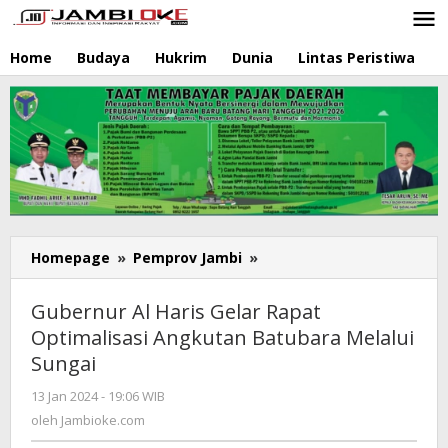
Lewati
ke
konten
Home
Budaya
Hukrim
Dunia
Lintas Peristiwa
N
Homepage
»
Pemprov Jambi
»
Gubernur
Al
Haris
Gubernur Al Haris Gelar Rapat
Gelar
Optimalisasi Angkutan Batubara Melalui
Rapat
Sungai
Optimalisasi
Angkutan
13 Jan 2024 - 19:06 WIB
oleh
Batubara
Jambioke.com
oleh
Jambioke.com
Melalui
Sungai