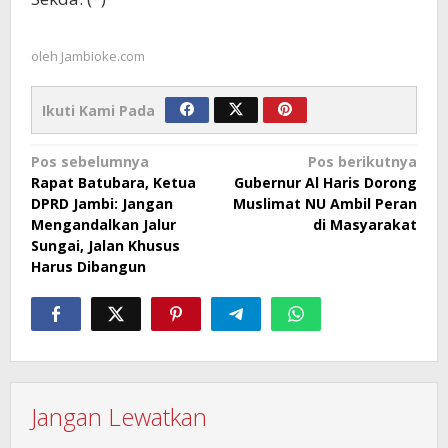
oleh
Jambioke.com
Ikuti Kami Pada
Navigasi
Pos sebelumnya
Pos berikutnya
Rapat Batubara, Ketua
Gubernur Al Haris Dorong
pos
DPRD Jambi: Jangan
Muslimat NU Ambil Peran
Mengandalkan Jalur
di Masyarakat
Sungai, Jalan Khusus
Harus Dibangun
Jangan Lewatkan