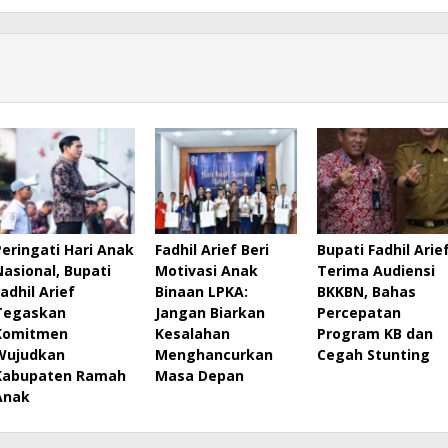
Peringati Hari Anak
Fadhil Arief Beri
Bupati Fadhil Arie
Nasional, Bupati
Motivasi Anak
Terima Audiensi
Fadhil Arief
Binaan LPKA:
BKKBN, Bahas
Tegaskan
Jangan Biarkan
Percepatan
Komitmen
Kesalahan
Program KB dan
Wujudkan
Menghancurkan
Cegah Stunting
Kabupaten Ramah
Masa Depan
Anak