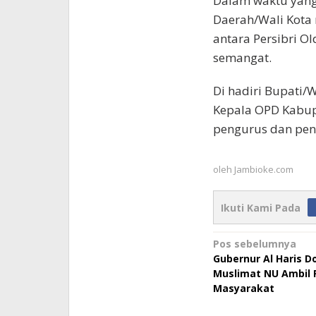
Dalam waktu yang
Daerah/Wali Kota
antara Persibri O
semangat.
Di hadiri Bupati/W
Kepala OPD Kabupa
pengurus dan pen
oleh
Jambioke.com
Ikuti Kami Pada
Navigasi
Pos sebelumnya
Gubernur Al Haris D
pos
Muslimat NU Ambil 
Masyarakat