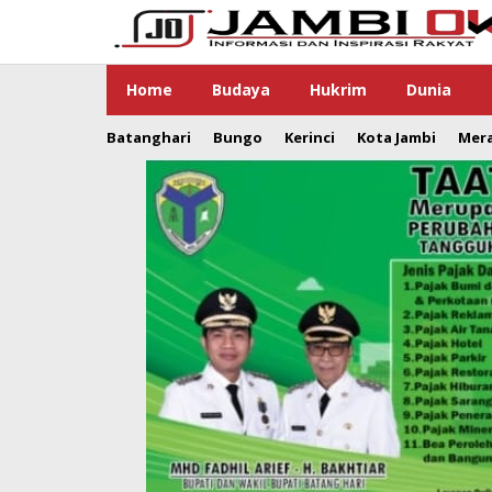
Lewati
ke
konten
Home
Budaya
Hukrim
Dunia
Batanghari
Bungo
Kerinci
Kota Jambi
Mer