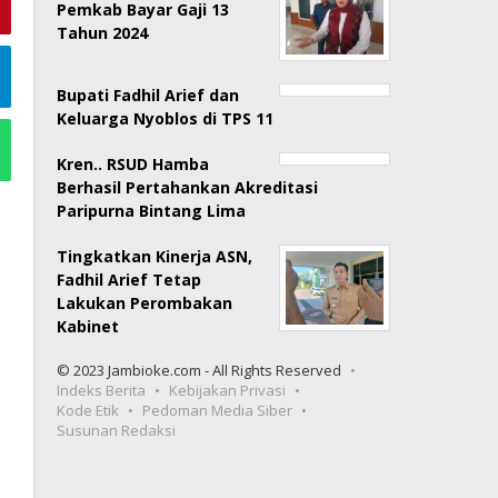
Pemkab Bayar Gaji 13
Tahun 2024
Bupati Fadhil Arief dan
Keluarga Nyoblos di TPS 11
Kren.. RSUD Hamba
Berhasil Pertahankan Akreditasi
Paripurna Bintang Lima
Tingkatkan Kinerja ASN,
Fadhil Arief Tetap
Lakukan Perombakan
Kabinet
© 2023 Jambioke.com - All Rights Reserved
Indeks Berita
Kebijakan Privasi
Kode Etik
Pedoman Media Siber
Susunan Redaksi