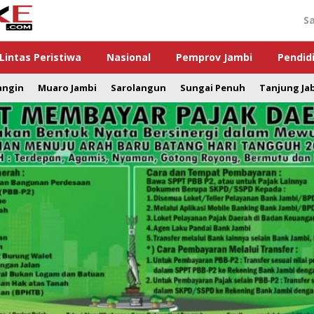
S
Lintas Peristiwa
Nasional
Pemprov Jambi
Pendid
angin
Muaro Jambi
Sarolangun
Sungai Penuh
Tanjung Ja