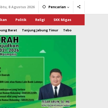
abtu, 8 Agustus 2026
Pencarian
ikan
Politik
Religi
SKK Migas
bung Barat
Tanjung Jabung Timur
Tebo