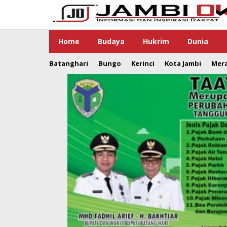
Lewati
ke
konten
Home
Budaya
Hukrim
Dunia
Batanghari
Bungo
Kerinci
Kota Jambi
Mer