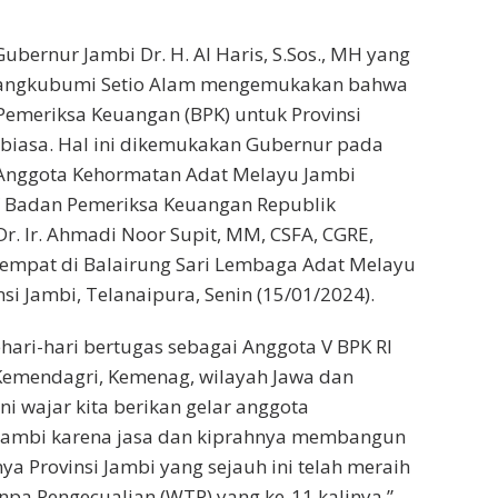
ubernur Jambi Dr. H. Al Haris, S.Sos., MH yang
Mangkubumi Setio Alam mengemukakan bahwa
emeriksa Keuangan (BPK) untuk Provinsi
 biasa. Hal ini dikemukakan Gubernur pada
nggota Kehormatan Adat Melayu Jambi
 Badan Pemeriksa Keuangan Republik
Dr. Ir. Ahmadi Noor Supit, MM, CSFA, CGRE,
rtempat di Balairung Sari Lembaga Adat Melayu
si Jambi, Telanaipura, Senin (15/01/2024).
ehari-hari bertugas sebagai Anggota V BPK RI
emendagri, Kemenag, wilayah Jawa dan
ni wajar kita berikan gelar anggota
ambi karena jasa dan kiprahnya membangun
ya Provinsi Jambi yang sejauh ini telah meraih
npa Pengecualian (WTP) yang ke-11 kalinya,”