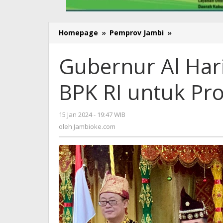
Homepage
»
Pemprov Jambi
»
Gubernur
Al
Haris:
Gubernur Al Hari
Dedikasi
Anggota
BPK RI untuk Pro
V
BPK
RI
15 Jan 2024 - 19:47 WIB
oleh
untuk
Jambioke.com
oleh
Jambioke.com
Provinsi
Jambi
Luar
Biasa