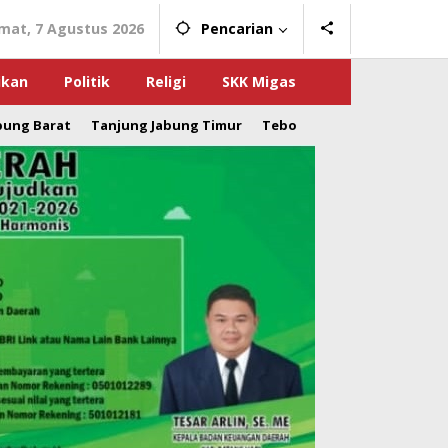
mat, 7 Agustus 2026
Pencarian
ikan
Politik
Religi
SKK Migas
bung Barat
Tanjung Jabung Timur
Tebo