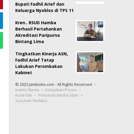
Bupati Fadhil Arief dan
Keluarga Nyoblos di TPS 11
Kren.. RSUD Hamba
Berhasil Pertahankan
Akreditasi Paripurna
Bintang Lima
Tingkatkan Kinerja ASN,
Fadhil Arief Tetap
Lakukan Perombakan
Kabinet
© 2023 Jambioke.com - All Rights Reserved
Indeks Berita
Kebijakan Privasi
Kode Etik
Pedoman Media Siber
Susunan Redaksi