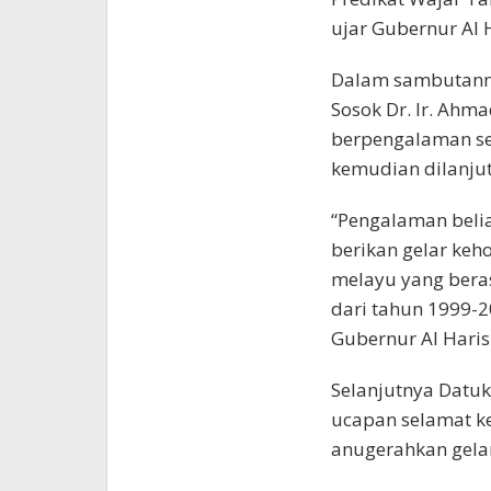
ujar Gubernur Al H
Dalam sambutanny
Sosok Dr. Ir. Ahm
berpengalaman se
kemudian dilanjut
“Pengalaman beliau
berikan gelar keh
melayu yang berasa
dari tahun 1999-2
Gubernur Al Haris
Selanjutnya Datu
ucapan selamat ke
anugerahkan gela