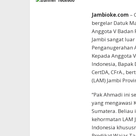
Jambioke.com
– G
bergelar Datuk 
Anggota V Badan P
Jambi sangat luar
Penganugerahan A
Kepada Anggota V
Indonesia, Bapak 
CertDA, CFrA., be
(LAM) Jambi Provin
“Pak Ahmadi ini s
yang mengawasi K
Sumatera. Beliau i
kehormatan LAM J
Indonesia khususn
Predikat Wajar Ta