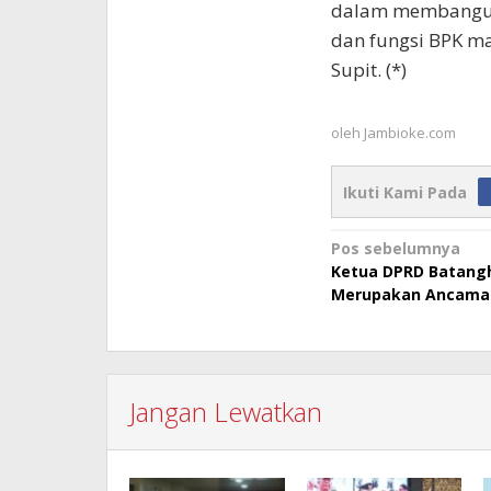
dalam membangun 
dan fungsi BPK m
Supit. (*)
oleh
Jambioke.com
Ikuti Kami Pada
Navigasi
Pos sebelumnya
Ketua DPRD Batangh
pos
Merupakan Ancama
Jangan Lewatkan