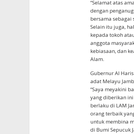
“Selamat atas am
dengan penganuge
bersama sebagai 
Selain itu juga, 
kepada tokoh ata
anggota masyaraka
kebiasaan, dan ke
Alam.
Gubernur Al Hari
adat Melayu Jambi
“Saya meyakini b
yang diberikan in
berlaku di LAM Ja
orang terbaik ya
untuk membina ma
di Bumi Sepucuk 