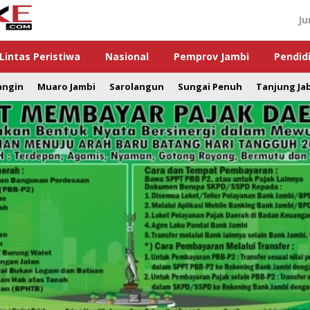
Ju
Lintas Peristiwa
Nasional
Pemprov Jambi
Pendid
angin
Muaro Jambi
Sarolangun
Sungai Penuh
Tanjung Ja