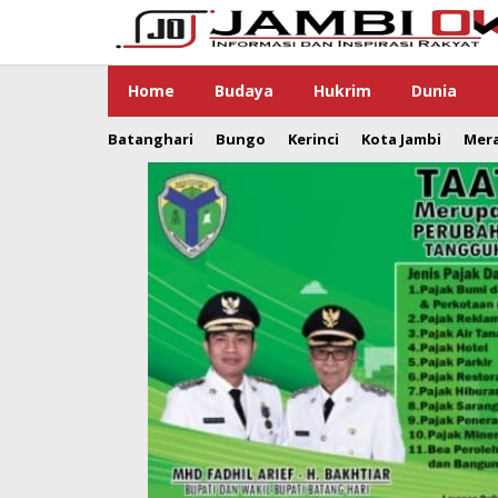
Lewati
ke
konten
Home
Budaya
Hukrim
Dunia
Batanghari
Bungo
Kerinci
Kota Jambi
Mer