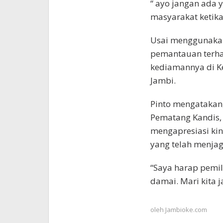
“ ayo jangan ada 
masyarakat ketika
Usai menggunakan
pemantauan terhad
kediamannya di K
Jambi.
Pinto mengatakan
Pematang Kandis, 
mengapresiasi ki
yang telah menja
“Saya harap pemil
damai. Mari kita j
oleh
Jambioke.com