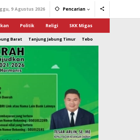
ggu, 9 Agustus 2026
Pencarian
ikan
Politik
Religi
SKK Migas
bung Barat
Tanjung Jabung Timur
Tebo