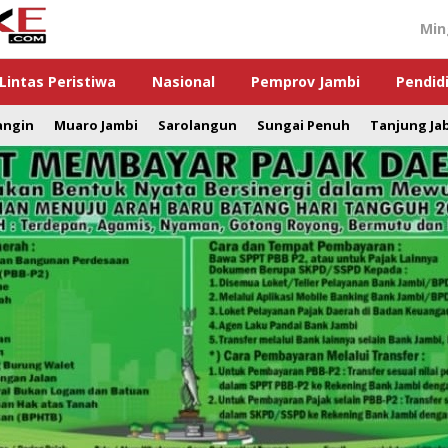
Min
Lintas Peristiwa
Nasional
Pemprov Jambi
Pendid
angin
Muaro Jambi
Sarolangun
Sungai Penuh
Tanjung Ja