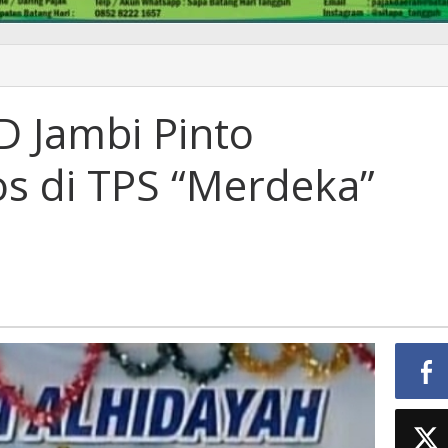
D Jambi Pinto
os di TPS “Merdeka”
gara
ka”