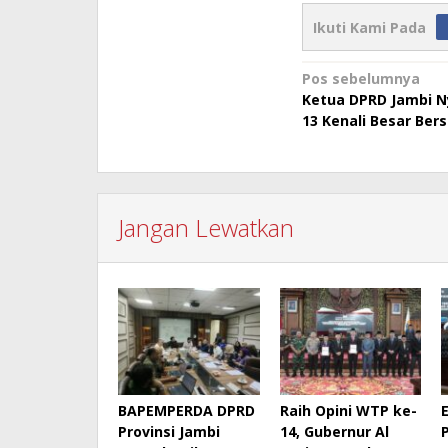
Ikuti Kami Pada
Navigasi
Pos sebelumnya
Ketua DPRD Jambi N
pos
13 Kenali Besar Bers
Jangan Lewatkan
BAPEMPERDA DPRD
Raih Opini WTP ke-
Provinsi Jambi
14, Gubernur Al