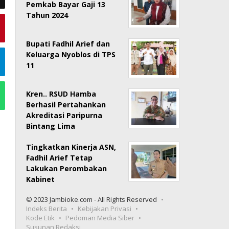
Pemkab Bayar Gaji 13
Tahun 2024
Bupati Fadhil Arief dan
Keluarga Nyoblos di TPS
11
Kren.. RSUD Hamba
Berhasil Pertahankan
Akreditasi Paripurna
Bintang Lima
Tingkatkan Kinerja ASN,
Fadhil Arief Tetap
Lakukan Perombakan
Kabinet
© 2023 Jambioke.com - All Rights Reserved
Indeks Berita
Kebijakan Privasi
Kode Etik
Pedoman Media Siber
Susunan Redaksi