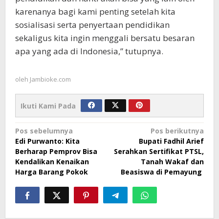
karenanya bagi kami penting setelah kita
sosialisasi serta penyertaan pendidikan
sekaligus kita ingin menggali bersatu besaran
apa yang ada di Indonesia,” tutupnya.
oleh
Jambioke.com
Ikuti Kami Pada
Navigasi
Pos sebelumnya
Pos berikutnya
Edi Purwanto: Kita
Bupati Fadhil Arief
pos
Berharap Pemprov Bisa
Serahkan Sertifikat PTSL,
Kendalikan Kenaikan
Tanah Wakaf dan
Harga Barang Pokok
Beasiswa di Pemayung