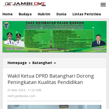
Lewati
ke
konten
Home
Budaya
Hukrim
Dunia
Lintas Peristiwa
N
Homepage
»
Batanghari
»
Wakil
Ketua
DPRD
Wakil Ketua DPRD Batanghari Dorong
Batanghari
Peningkatan Kualitas Pendidikan
Dorong
Peningkatan
01 Mar 2024 - 11:32 WIB
oleh
Kualitas
Jambioke.com
oleh
Jambioke.com
Pendidikan