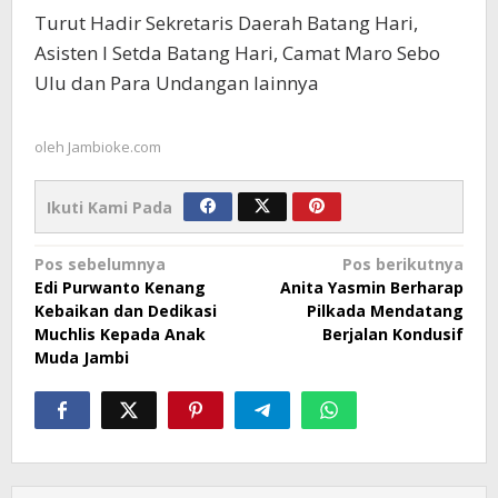
Turut Hadir Sekretaris Daerah Batang Hari,
Asisten I Setda Batang Hari, Camat Maro Sebo
Ulu dan Para Undangan lainnya
oleh
Jambioke.com
Ikuti Kami Pada
Navigasi
Pos sebelumnya
Pos berikutnya
Edi Purwanto Kenang
Anita Yasmin Berharap
pos
Kebaikan dan Dedikasi
Pilkada Mendatang
Muchlis Kepada Anak
Berjalan Kondusif
Muda Jambi