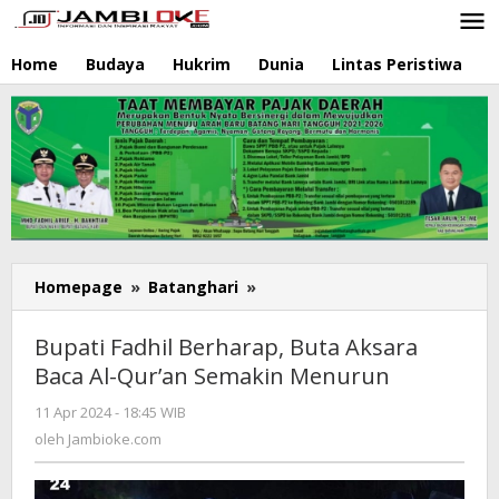
Lewati
ke
konten
Home
Budaya
Hukrim
Dunia
Lintas Peristiwa
N
Homepage
»
Batanghari
»
Bupati
Fadhil
Berharap,
Bupati Fadhil Berharap, Buta Aksara
Buta
Baca Al-Qur’an Semakin Menurun
Aksara
Baca
11 Apr 2024 - 18:45 WIB
oleh
Al-
Jambioke.com
oleh
Jambioke.com
Qur'an
Semakin
Menurun