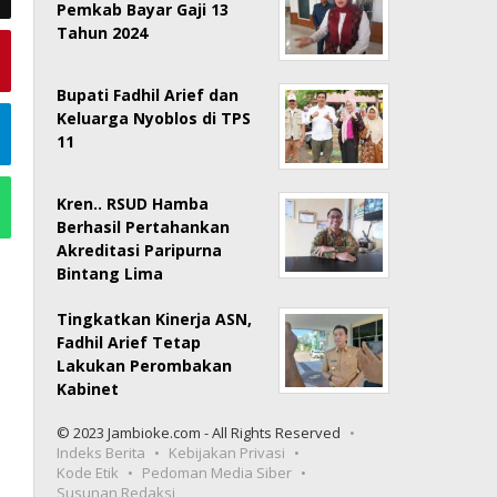
Pemkab Bayar Gaji 13
Tahun 2024
Bupati Fadhil Arief dan
Keluarga Nyoblos di TPS
11
Kren.. RSUD Hamba
Berhasil Pertahankan
Akreditasi Paripurna
Bintang Lima
Tingkatkan Kinerja ASN,
Fadhil Arief Tetap
Lakukan Perombakan
Kabinet
© 2023 Jambioke.com - All Rights Reserved
Indeks Berita
Kebijakan Privasi
Kode Etik
Pedoman Media Siber
Susunan Redaksi