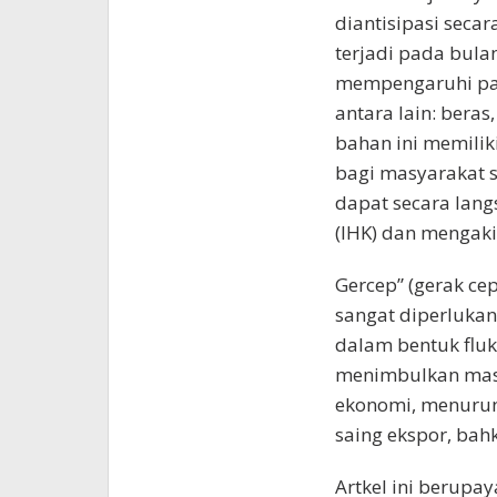
diantisipasi seca
terjadi pada bula
mempengaruhi pa
antara lain: bera
bahan ini memili
bagi masyarakat s
dapat secara lan
(IHK) dan mengakib
Gercep” (gerak ce
sangat diperlukan.
dalam bentuk fluk
menimbulkan masa
ekonomi, menurun
saing ekspor, bah
Artkel ini berupa