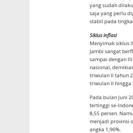
yang sudah dilakuk
saja yang perlu di
stabil pada tingk
Siklus inflasi
Menyimak siklus li
Jambi sangat berfl
sampai dengan III-
nasional, demikia
triwulan II tahun 
triwulan II hingga 
Pada bulan Juni 20
tertinggi se-Indo
8,55 persen. Namu
menjadi provinsi 
angka 1,96%.