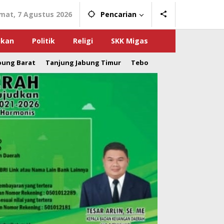
mat, 7 Agustus 2026
Pencarian
ikan
Politik
Religi
SKK Migas
bung Barat
Tanjung Jabung Timur
Tebo