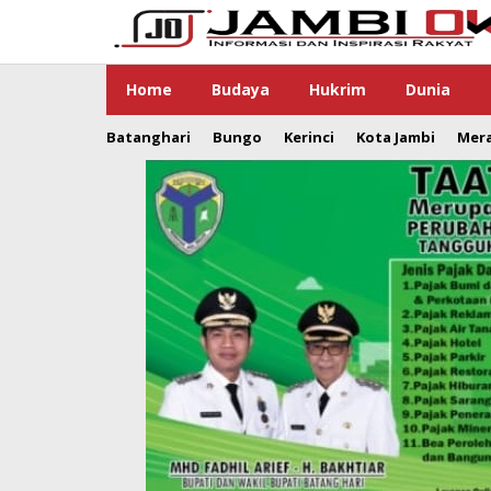
Lewati
ke
konten
Home
Budaya
Hukrim
Dunia
Batanghari
Bungo
Kerinci
Kota Jambi
Mer