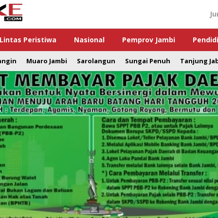
Ju
Lintas Peristiwa
Nasional
Pemprov Jambi
Pendid
angin
Muaro Jambi
Sarolangun
Sungai Penuh
Tanjung Ja