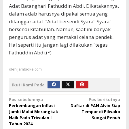
Adat Batanghari Fathuddin Abdi. Dikatakannya,
dalam adab harusnya dipakai semua yang
dilanggar adat. “Adat bersendi Syara’. Syara’
bersendi kitabullah. Namun, saat ini banyak
pengurus adat yang memakai celana pendek.
Hal seperti itu jangan lagi dilakukan,”tegas
Fathuddin Abdi.(*)
oleh
Jambioke.com
Ikuti Kami Pada
Navigasi
Pos sebelumnya
Pos berikutnya
Perkembangan Inflasi
Daftar di PAN Alvin Siap
pos
Jambi Mulai Merangkak
Tempur di Pilwako
Naik Pada Triwulan I
Sungai Penuh
Tahun 2024