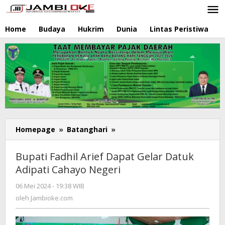
Lewati
ke
konten
Home
Budaya
Hukrim
Dunia
Lintas Peristiwa
N
Homepage
»
Batanghari
»
Bupati
Fadhil
Arief
Bupati Fadhil Arief Dapat Gelar Datuk
Dapat
Adipati Cahayo Negeri
Gelar
Datuk
06 Mei 2024 - 19:38 WIB
oleh
Adipati
Jambioke.com
oleh
Jambioke.com
Cahayo
Negeri