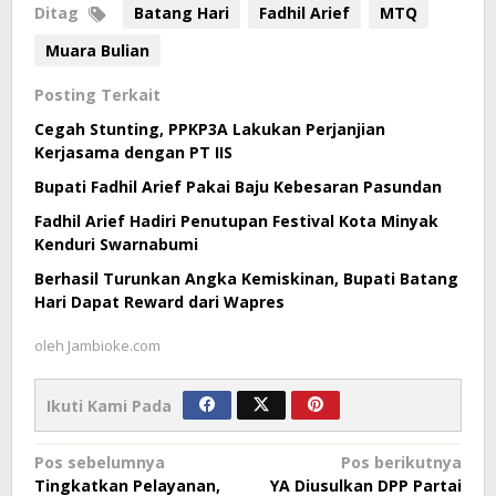
Ditag
Batang Hari
Fadhil Arief
MTQ
Muara Bulian
Posting Terkait
Cegah Stunting, PPKP3A Lakukan Perjanjian
Kerjasama dengan PT IIS
Bupati Fadhil Arief Pakai Baju Kebesaran Pasundan
Fadhil Arief Hadiri Penutupan Festival Kota Minyak
Kenduri Swarnabumi
Berhasil Turunkan Angka Kemiskinan, Bupati Batang
Hari Dapat Reward dari Wapres
oleh
Jambioke.com
Ikuti Kami Pada
Navigasi
Pos sebelumnya
Pos berikutnya
Tingkatkan Pelayanan,
YA Diusulkan DPP Partai