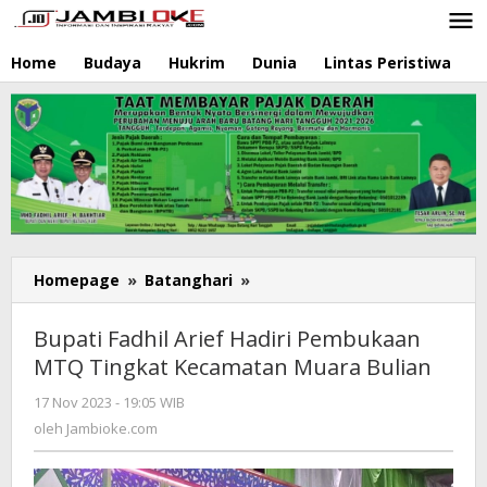
Lewati
ke
konten
Home
Budaya
Hukrim
Dunia
Lintas Peristiwa
N
Homepage
»
Batanghari
»
Bupati
Fadhil
Arief
Bupati Fadhil Arief Hadiri Pembukaan
Hadiri
MTQ Tingkat Kecamatan Muara Bulian
Pembukaan
MTQ
17 Nov 2023 - 19:05 WIB
oleh
Tingkat
Jambioke.com
oleh
Jambioke.com
Kecamatan
Muara
Bulian