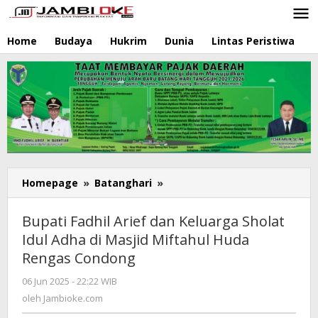
Lewati
ke
konten
Home
Budaya
Hukrim
Dunia
Lintas Peristiwa
N
Homepage
»
Batanghari
»
Bupati
Fadhil
Arief
Bupati Fadhil Arief dan Keluarga Sholat
dan
Idul Adha di Masjid Miftahul Huda
Keluarga
Rengas Condong
Sholat
Idul
06 Jun 2025 - 22:22 WIB
oleh
Adha
Jambioke.com
oleh
Jambioke.com
di
Masjid