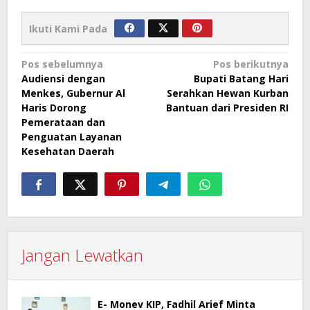
Ikuti Kami Pada
Navigasi
Pos sebelumnya
Pos berikutnya
Audiensi dengan
Bupati Batang Hari
pos
Menkes, Gubernur Al
Serahkan Hewan Kurban
Haris Dorong
Bantuan dari Presiden RI
Pemerataan dan
Penguatan Layanan
Kesehatan Daerah
Jangan Lewatkan
E- Monev KIP, Fadhil Arief Minta