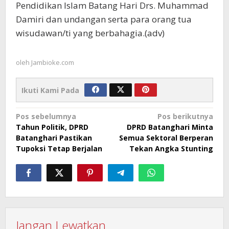
Pendidikan Islam Batang Hari Drs. Muhammad
Damiri dan undangan serta para orang tua
wisudawan/ti yang berbahagia.(adv)
oleh
Jambioke.com
Ikuti Kami Pada
Navigasi
Pos sebelumnya
Pos berikutnya
Tahun Politik, DPRD
DPRD Batanghari Minta
pos
Batanghari Pastikan
Semua Sektoral Berperan
Tupoksi Tetap Berjalan
Tekan Angka Stunting
Jangan Lewatkan