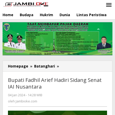
Lewati
ke
konten
Home
Budaya
Hukrim
Dunia
Lintas Peristiwa
N
Homepage
»
Batanghari
»
Bupati
Fadhil
Arief
Bupati Fadhil Arief Hadiri Sidang Senat
Hadiri
IAI Nusantara
Sidang
Senat
04 Jan 2024 - 14:28 WIB
oleh
IAI
Jambioke.com
oleh
Jambioke.com
Nusantara