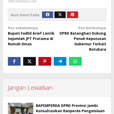
oleh
Jambioke.com
Ikuti Kami Pada
Navigasi
Pos sebelumnya
Pos berikutnya
Bupati Fadhil Arief Lantik
DPRD Batanghari Dukung
pos
Sejumlah JPT Pratama di
Penuh Keputusan
Rumah Dinas
Gubernur Terkait
Batubara
Jangan Lewatkan
BAPEMPERDA DPRD Provinsi Jambi
Konsultasikan Ranperda Pengelolaan