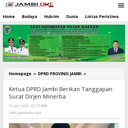
Lewati
ke
konten
Home
Budaya
Hukrim
Dunia
Lintas Peristiwa
N
Homepage
»
DPRD PROVINSI JAMBI
»
Ketua
DPRD
Jambi
Ketua DPRD Jambi Berikan Tanggapan
Berikan
Surat Dirjen Minerba
Tanggapan
Surat
31 Jan 2024 - 22:17 WIB
oleh
Dirjen
Jambioke.com
oleh
Jambioke.com
Minerba