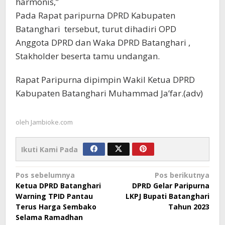
harmonis,”
Pada Rapat paripurna DPRD Kabupaten
Batanghari tersebut, turut dihadiri OPD
Anggota DPRD dan Waka DPRD Batanghari ,
Stakholder beserta tamu undangan.
Rapat Paripurna dipimpin Wakil Ketua DPRD
Kabupaten Batanghari Muhammad Ja’far.(adv)
oleh
Jambioke.com
Ikuti Kami Pada
Navigasi
Pos sebelumnya
Pos berikutnya
Ketua DPRD Batanghari
DPRD Gelar Paripurna
pos
Warning TPID Pantau
LKPJ Bupati Batanghari
Terus Harga Sembako
Tahun 2023
Selama Ramadhan