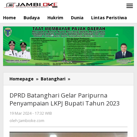
Lewati
ke
konten
Home
Budaya
Hukrim
Dunia
Lintas Peristiwa
N
Homepage
»
Batanghari
»
DPRD
Batanghari
Gelar
DPRD Batanghari Gelar Paripurna
Paripurna
Penyampaian LKPJ Bupati Tahun 2023
Penyampaian
LKPJ
19 Mar 2024 - 17:32 WIB
oleh
Bupati
Jambioke.com
oleh
Jambioke.com
Tahun
2023