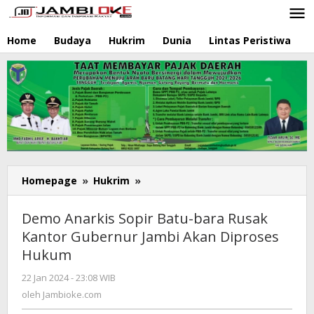
Lewati
ke
konten
Home
Budaya
Hukrim
Dunia
Lintas Peristiwa
N
Homepage
»
Hukrim
»
Demo
Anarkis
Sopir
Demo Anarkis Sopir Batu-bara Rusak
Batu-
Kantor Gubernur Jambi Akan Diproses
bara
Hukum
Rusak
Kantor
22 Jan 2024 - 23:08 WIB
oleh
Gubernur
Jambioke.com
oleh
Jambioke.com
Jambi
Akan