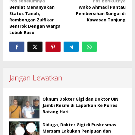
Navigasi
Pos sebelumnya
Pos berikutnya
Berniat Menanyakan
Wako Ahmadi Pantau
pos
Status Tanah,
Pembersihan Sungai di
Rombongan Zulfikar
Kawasan Tanjung
Bentrok Dengan Warga
Lubuk Ruso
Jangan Lewatkan
Oknum Dokter Gigi dan Doktor UIN
Jambi Resmi di Laporkan Ke Polres
Batang Hari
Diduga, Dokter Gigi di Puskesmas
Mersam Lakukan Penipuan dan