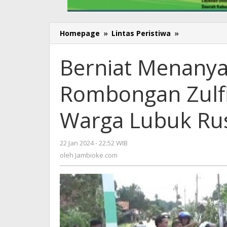
Homepage
»
Lintas Peristiwa
»
Berniat
Menanyaka
Status
Berniat Menanya
Tanah,
Rombongan
Rombongan Zulf
Zulfikar
Bentrok
Dengan
Warga Lubuk Ru
Warga
Lubuk
Ruso
22 Jan 2024 - 22:52 WIB
oleh
Jambioke.com
oleh
Jambioke.com