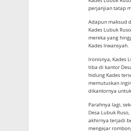
Kades Lubuk Ruso
perjanjian tatap 
Adapun maksud da
Kades Lubuk Ruso
mereka yang hingg
Kades Irwansyah.
Ironisnya, Kades 
tiba di kantor De
hidung Kades ters
memutuskan ingi
dikantornya untu
Parahnya lagi, se
Desa Lubuk Ruso,
akhirnya terjadi b
mengejar rombonga