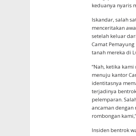
keduanya nyaris 
Iskandar, salah s
menceritakan awal
setelah keluar da
Camat Pemayung u
tanah mereka di L
“Nah, ketika kami
menuju kantor Cam
identitasnya mem
terjadinya bentro
pelemparan. Sala
ancaman dengan m
rombongan kami,”
Insiden bentrok 