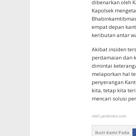
dibenarkan oleh 
Kapolsek mengetah
Bhabinkamtibmas 
empat depan kanto
keributan antar w
Akibat insiden te
perdamaian dan k
dimintai keterang
melaporkan hal te
penyerangan Kanto
kita, tetap kita t
mencari solusi pe
oleh
Jambioke.com
Ikuti Kami Pada