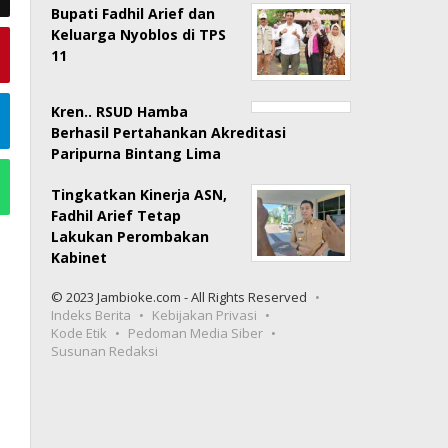
Bupati Fadhil Arief dan
Keluarga Nyoblos di TPS
11
Kren.. RSUD Hamba
Berhasil Pertahankan Akreditasi
Paripurna Bintang Lima
Tingkatkan Kinerja ASN,
Fadhil Arief Tetap
Lakukan Perombakan
Kabinet
© 2023 Jambioke.com - All Rights Reserved
Indeks Berita
Kebijakan Privasi
Kode Etik
Pedoman Media Siber
Susunan Redaksi