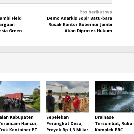
Pos berikutnya
ambi Field
Demo Anarkis Sopir Batu-bara
argaan
Rusak Kantor Gubernur Jambi
sia Green
Akan Diproses Hukum
Jalan Kabupaten
Sepelekan
Drainase
Terancam Hancur,
Perangkat Desa,
Tersumbat, Ruko
Truk Kontainer PT
Proyek Rp 1,3 Miliar
Komplek BBC