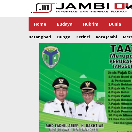
Lewati
ke
konten
Home
Budaya
Hukrim
Dunia
Batanghari
Bungo
Kerinci
Kota Jambi
Mer