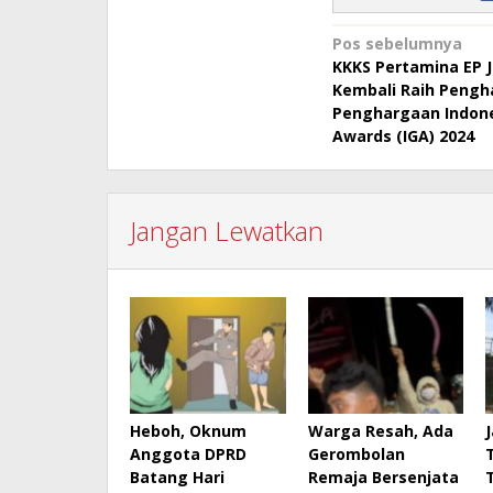
Navigasi
Pos sebelumnya
KKKS Pertamina EP J
pos
Kembali Raih Pengh
Penghargaan Indone
Awards (IGA) 2024
Jangan Lewatkan
Heboh, Oknum
Warga Resah, Ada
Anggota DPRD
Gerombolan
Batang Hari
Remaja Bersenjata