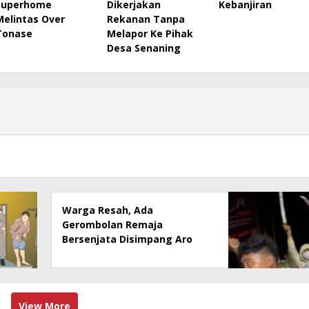
Superhome
Dikerjakan
Kebanjiran
Melintas Over
Rekanan Tanpa
Tonase
Melapor Ke Pihak
Desa Senaning
Warga Resah, Ada
Gerombolan Remaja
Bersenjata Disimpang Aro
View More