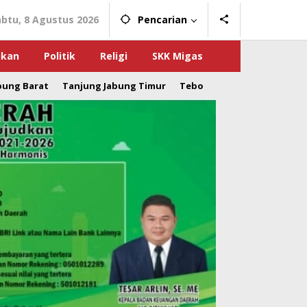
abtu, 8 Agustus 2026
Pencarian
ikan
Politik
Religi
SKK Migas
bung Barat
Tanjung Jabung Timur
Tebo