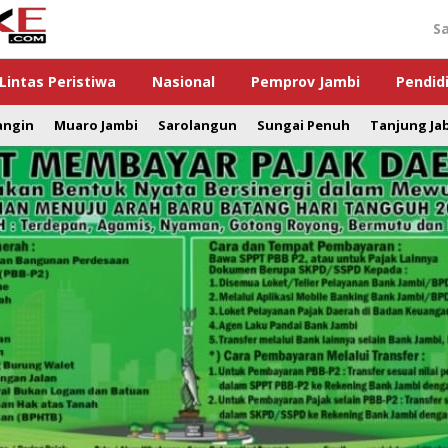
S
Lintas Peristiwa
Nasional
Pemprov Jambi
Pendid
angin
Muaro Jambi
Sarolangun
Sungai Penuh
Tanjung Ja