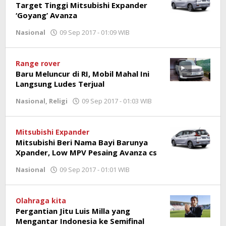
Target Tinggi Mitsubishi Expander
‘Goyang’ Avanza
Nasional
09 Sep 2017 - 01:09 WIB
oleh
Jambioke.com
Range rover
Baru Meluncur di RI, Mobil Mahal Ini
Langsung Ludes Terjual
Nasional
,
Religi
09 Sep 2017 - 01:03 WIB
oleh
Jambioke.com
Mitsubishi Expander
Mitsubishi Beri Nama Bayi Barunya
Xpander, Low MPV Pesaing Avanza cs
Nasional
09 Sep 2017 - 01:01 WIB
oleh
Jambioke.com
Olahraga kita
Pergantian Jitu Luis Milla yang
Mengantar Indonesia ke Semifinal