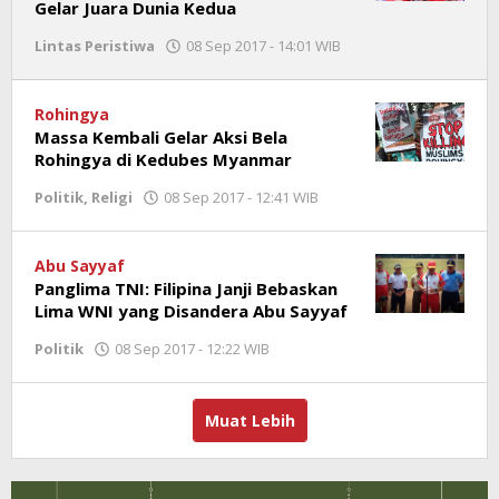
Gelar Juara Dunia Kedua
Lintas Peristiwa
08 Sep 2017 - 14:01 WIB
oleh
Jambioke.com
Rohingya
Massa Kembali Gelar Aksi Bela
Rohingya di Kedubes Myanmar
Politik
,
Religi
08 Sep 2017 - 12:41 WIB
oleh
Jambioke.com
Abu Sayyaf
Panglima TNI: Filipina Janji Bebaskan
Lima WNI yang Disandera Abu Sayyaf
Politik
08 Sep 2017 - 12:22 WIB
oleh
Jambioke.com
Muat Lebih