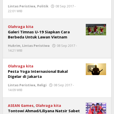
Lintas Peristiwa
,
Politik
08 Sep 2017 -
22:01 WIB
oleh
Jambioke.com
Olahraga kita
Galeri Timnas U-19 Siapkan Cara
Berbeda Untuk Lawan Vietnam
Hukrim
,
Lintas Peristiwa
08 Sep 2017 -
14:21 WIB
oleh
Jambioke.com
Olahraga kita
Pesta Yoga Internasional Bakal
Digelar di Jakarta
Lintas Peristiwa
,
Religi
08 Sep 2017 -
14:09 WIB
oleh
Jambioke.com
ASEAN Games
,
Olahraga kita
Tontowi Ahmad/Liliyana Natsir Sabet