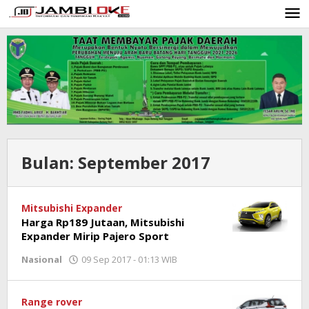
Lewati
ke
konten
Bulan:
September 2017
Mitsubishi Expander
Harga Rp189 Jutaan, Mitsubishi
Expander Mirip Pajero Sport
Nasional
09 Sep 2017 - 01:13 WIB
oleh
Jambioke.com
Range rover