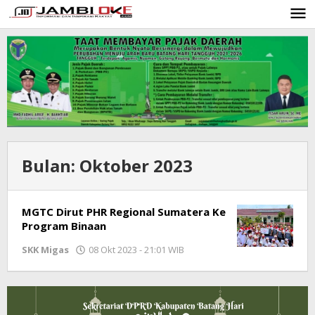
Lewati
ke
konten
Bulan:
Oktober 2023
MGTC Dirut PHR Regional Sumatera Ke
Program Binaan
SKK Migas
08 Okt 2023 - 21:01 WIB
oleh
Jambioke.com