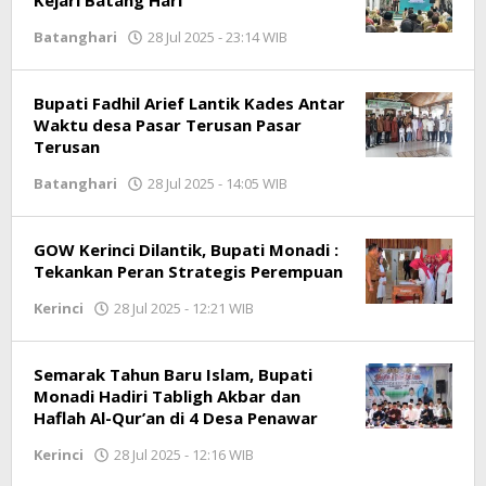
Batanghari
28 Jul 2025 - 23:14 WIB
oleh
Jambioke.com
Bupati Fadhil Arief Lantik Kades Antar
Waktu desa Pasar Terusan Pasar
Terusan
Batanghari
28 Jul 2025 - 14:05 WIB
oleh
Jambioke.com
GOW Kerinci Dilantik, Bupati Monadi :
Tekankan Peran Strategis Perempuan
Kerinci
28 Jul 2025 - 12:21 WIB
oleh
Jambioke.com
Semarak Tahun Baru Islam, Bupati
Monadi Hadiri Tabligh Akbar dan
Haflah Al-Qur’an di 4 Desa Penawar
Kerinci
28 Jul 2025 - 12:16 WIB
oleh
Jambioke.com