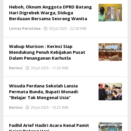
Heboh, Oknum Anggota DPRD Batang
Hari Digrebek Warga, Diduga
Berduaan Bersama Seorang Wanita
Lintas Peristiwa
30 Jul 2025 - 22:28 WIB
oleh
Jambioke.com
Wabup Murison : Kerinci Siap
Mendukung Penuh Kebijakan Pusat
Dalam Penanganan Karhutla
Kerinci
30 Jul 2025 - 11:25 WIB
oleh
Jambioke.com
Wisuda Perdana Sekolah Lansia
Permata Bunda, Bupati Monadi:
“Belajar Tak Mengenal Usia”
Kerinci
29 Jul 2025 - 10:23 WIB
oleh
Jambioke.com
Fadhil Arief Hadiri Acara Kenal Pamit
Kejari Batang Hari