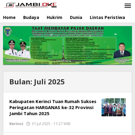
Lewati
ke
konten
Home
Budaya
Hukrim
Dunia
Lintas Peristiwa
N
Bulan:
Juli 2025
Kabupaten Kerinci Tuan Rumah Sukses
Peringatan HARGANAS ke-32 Provinsi
Jambi Tahun 2025
Kerinci
31 Jul 2025 - 11:27 WIB
oleh
Jambioke.com