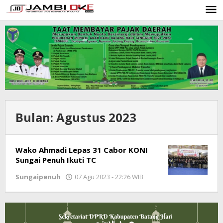
Lewati
ke
konten
Bulan:
Agustus 2023
Wako Ahmadi Lepas 31 Cabor KONI
Sungai Penuh Ikuti TC
Sungaipenuh
07 Agu 2023 - 22:26 WIB
oleh
Jambioke.com