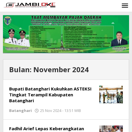
Lewati
ke
konten
Bulan:
November 2024
Bupati Batanghari Kukuhkan ASTEKSI
Tingkat Terampil Kabupaten
Batanghari
Batanghari
25 Nov 2024 - 13:51 WIB
oleh
Jambioke.com
Fadhil Arief Lepas Keberangkatan