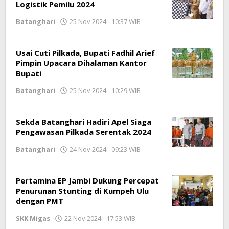
Logistik Pemilu 2024
Batanghari
25 Nov 2024 - 10:37 WIB
oleh
Jambioke.com
Usai Cuti Pilkada, Bupati Fadhil Arief
Pimpin Upacara Dihalaman Kantor
Bupati
Batanghari
25 Nov 2024 - 10:29 WIB
oleh
Jambioke.com
Sekda Batanghari Hadiri Apel Siaga
Pengawasan Pilkada Serentak 2024
Batanghari
24 Nov 2024 - 09:23 WIB
oleh
Jambioke.com
Pertamina EP Jambi Dukung Percepat
Penurunan Stunting di Kumpeh Ulu
dengan PMT
SKK Migas
22 Nov 2024 - 17:53 WIB
oleh
Jambioke.com