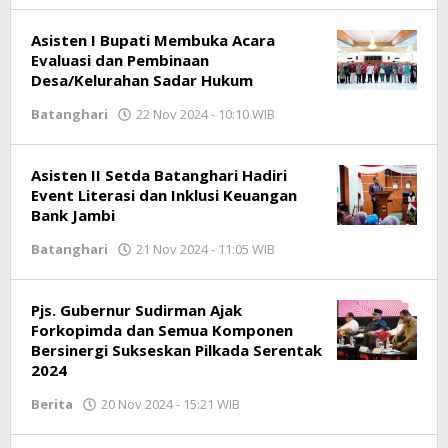
Asisten I Bupati Membuka Acara
Evaluasi dan Pembinaan
Desa/Kelurahan Sadar Hukum
Batanghari
22 Nov 2024 - 10:10 WIB
oleh
Jambioke.com
Asisten II Setda Batanghari Hadiri
Event Literasi dan Inklusi Keuangan
Bank Jambi
Batanghari
21 Nov 2024 - 11:05 WIB
oleh
Jambioke.com
Pjs. Gubernur Sudirman Ajak
Forkopimda dan Semua Komponen
Bersinergi Sukseskan Pilkada Serentak
2024
Berita
20 Nov 2024 - 15:21 WIB
oleh
Jambioke.com