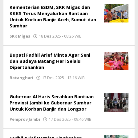
Kementerian ESDM, SKK Migas dan
KKKS Terus Menyalurkan Bantuan
Untuk Korban Banjir Aceh, Sumut dan
Sumbar
SKK Migas
18 Des 2025 - 08:26 WIB
oleh
Jambioke.com
Bupati Fadhil Arief Minta Agar Seni
dan Budaya Batang Hari Selalu
Dipertahankan
Batanghari
17 Des 2025 - 13:16 WIB
oleh
Jambioke.com
Gubernur Al Haris Serahkan Bantuan
Provinsi Jambi ke Gubernur Sumbar
Untuk Korban Banjir dan Longsor
Pemprov Jambi
17 Des 2025 - 09:46 WIB
oleh
Jambioke.com
Fadhil Arief Berniat Tingkatkan