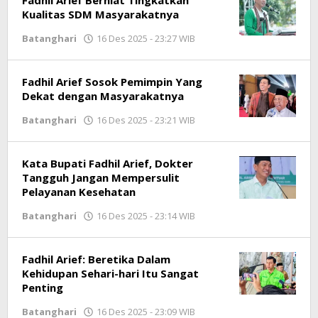
Kualitas SDM Masyarakatnya
Batanghari
16 Des 2025 - 23:27 WIB
oleh
Jambioke.com
Fadhil Arief Sosok Pemimpin Yang
Dekat dengan Masyarakatnya
Batanghari
16 Des 2025 - 23:21 WIB
oleh
Jambioke.com
Kata Bupati Fadhil Arief, Dokter
Tangguh Jangan Mempersulit
Pelayanan Kesehatan
Batanghari
16 Des 2025 - 23:14 WIB
oleh
Jambioke.com
Fadhil Arief: Beretika Dalam
Kehidupan Sehari-hari Itu Sangat
Penting
Batanghari
16 Des 2025 - 23:09 WIB
oleh