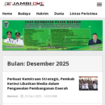
Lewati
ke
konten
Home
Budaya
Hukrim
Dunia
Lintas Peristiwa
N
Bulan:
Desember 2025
Perkuat Kemitraan Strategis, Pemkab
Kerinci Libatkan Media dalam
Pengawalan Pembangunan Daerah
Kerinci
25 Des 2025 - 14:50 WIB
oleh
Jambioke.com