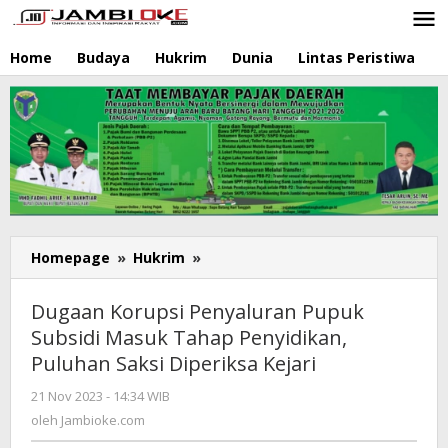
Lewati
ke
konten
Home
Budaya
Hukrim
Dunia
Lintas Peristiwa
N
Homepage
»
Hukrim
»
Dugaan
Korupsi
Penyaluran
Dugaan Korupsi Penyaluran Pupuk
Pupuk
Subsidi Masuk Tahap Penyidikan,
Subsidi
Puluhan Saksi Diperiksa Kejari
Masuk
Tahap
21 Nov 2023 - 14:34 WIB
oleh
Penyidikan,
Jambioke.com
oleh
Jambioke.com
Puluhan
Saksi