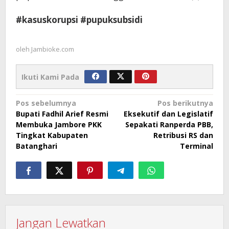
#kasuskorupsi #pupuksubsidi
oleh
Jambioke.com
Ikuti Kami Pada
Navigasi
Pos sebelumnya
Pos berikutnya
Bupati Fadhil Arief Resmi
Eksekutif dan Legislatif
pos
Membuka Jambore PKK
Sepakati Ranperda PBB,
Tingkat Kabupaten
Retribusi RS dan
Batanghari
Terminal
Jangan Lewatkan