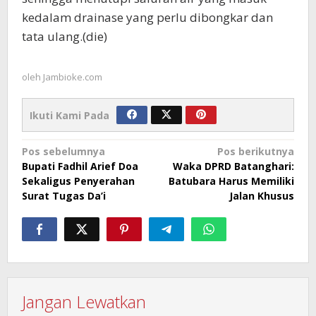
kedalam drainase yang perlu dibongkar dan
tata ulang.(die)
oleh
Jambioke.com
Ikuti Kami Pada
Navigasi
Pos sebelumnya
Pos berikutnya
Bupati Fadhil Arief Doa
Waka DPRD Batanghari:
pos
Sekaligus Penyerahan
Batubara Harus Memiliki
Surat Tugas Da’i
Jalan Khusus
Jangan Lewatkan