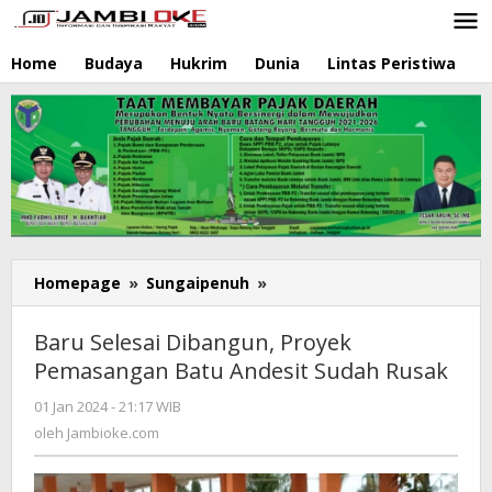
Lewati
ke
konten
Home
Budaya
Hukrim
Dunia
Lintas Peristiwa
N
Homepage
»
Sungaipenuh
»
Baru
Selesai
Dibangun,
Baru Selesai Dibangun, Proyek
Proyek
Pemasangan Batu Andesit Sudah Rusak
Pemasangan
Batu
01 Jan 2024 - 21:17 WIB
oleh
Andesit
Jambioke.com
oleh
Jambioke.com
Sudah
Rusak