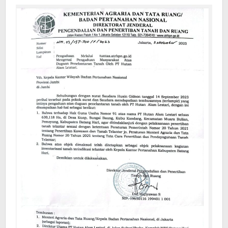
Batanghari
Diminta
Segera
Tindak
Lanjuti