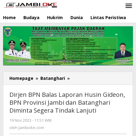
Lewati
ke
konten
Home
Budaya
Hukrim
Dunia
Lintas Peristiwa
N
Homepage
»
Batanghari
»
Dirjen
BPN
Balas
Dirjen BPN Balas Laporan Husin Gideon,
Laporan
BPN Provinsi Jambi dan Batanghari
Husin
Diminta Segera Tindak Lanjuti
Gideon,
BPN
19 Nov 2023 - 11:51 WIB
oleh
Provinsi
Jambioke.com
oleh
Jambioke.com
Jambi
dan