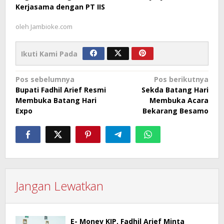
Kerjasama dengan PT IIS
oleh
Jambioke.com
Ikuti Kami Pada
Navigasi
Pos sebelumnya
Pos berikutnya
Bupati Fadhil Arief Resmi
Sekda Batang Hari
pos
Membuka Batang Hari
Membuka Acara
Expo
Bekarang Besamo
Jangan Lewatkan
E- Monev KIP, Fadhil Arief Minta