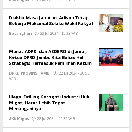
Jambioke.com
Diakhir Masa Jabatan, Adison Tetap
Bekerja Maksimal Selaku Wakil Rakyat
Batanghari
23 Jul 2024 - 15:33 WIB
oleh
Jambioke.com
Munas ADPSI dan ASDEPSI di Jambi,
Ketua DPRD Jambi: Kita Bahas Hal
Strategis Termasuk Pemilihan Ketum
DPRD PROVINSI JAMBI
22 Jul 2024 - 20:58
WIB
oleh
Jambioke.com
Illegal Drilling Gerogoti Industri Hulu
Migas, Harus Lebih Tegas
Menanganinya
SKK Migas
22 Jul 2024 - 19:35 WIB
oleh
Jambioke.com