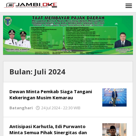
Lewati
ke
konten
Bulan:
Juli 2024
Dewan Minta Pemkab Siaga Tangani
Kekeringan Musim Kemarau
Batanghari
24 Jul 2024 - 22:30 WIB
oleh
Jambioke.com
Antisipasi Karhutla, Edi Purwanto
Minta Semua Pihak Sinergitas dan