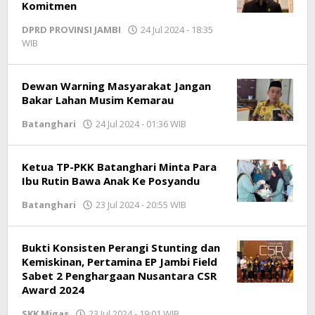
Komitmen
DPRD PROVINSI JAMBI
24 Jul 2024 - 18:35
WIB
oleh
Jambioke.com
Dewan Warning Masyarakat Jangan
Bakar Lahan Musim Kemarau
Batanghari
24 Jul 2024 - 01:36 WIB
oleh
Jambioke.com
Ketua TP-PKK Batanghari Minta Para
Ibu Rutin Bawa Anak Ke Posyandu
Batanghari
23 Jul 2024 - 20:55 WIB
oleh
Jambioke.com
Bukti Konsisten Perangi Stunting dan
Kemiskinan, Pertamina EP Jambi Field
Sabet 2 Penghargaan Nusantara CSR
Award 2024
SKK Migas
23 Jul 2024 - 19:01 WIB
oleh